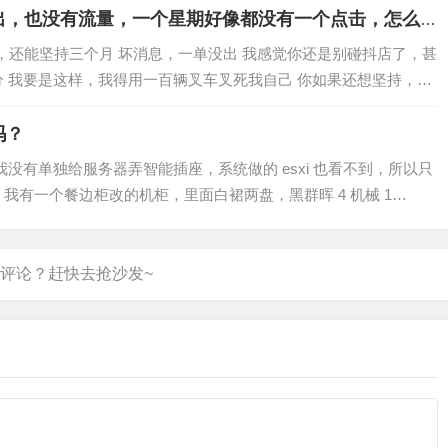
出，也没有流量，一个星期好像都没有一个点击，怎么
品，还能坚持三个月 坏消息，一单没出 我感觉你还是别碰抖店了，甚
分 我要是这样，我得用一百辆叉车叉死我自己 你如果还想坚持，我
学来的新思路 简单来说就是…
吗？
功耗，我没有单独给服务器弄智能插座，系统做的 esxi 也看不到，所以只
我有一个餐边柜改的机柜，里面白裙两盘，黑群晖 4 机械 1
个联通光猫，一个…