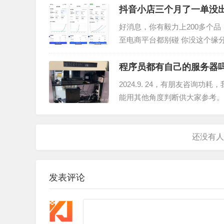
抖音小店三个月了一单没
办？
好消息，你有毅力上200多个
至电商平台都别碰 你没这个缘
直接给你这套至少价值19800
程序员都有自己的服务器
2024.9. 24，有朋友咨询
能用其他角度判断供大家参考。 
mvme，一个爱快硬路由，一
发表评论