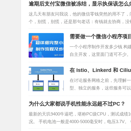
逾期后支付宝微信被冻结，显示执保该怎么
这几天有朋友问我说，他的微信零钱突然的用不了，
个，别慌，别慌，还是那句老话：有钱就去协商，没
针对这个问题，我就给大家做一哥比…
需要做一个微信小程序项
一个小程序制作开发多少钱 构
自主开发，这里面门道可不少。 微信小
用： 600 - 3000 /年 这么一…
在 Istio、Linkerd 
在讨论服务网格之前，先理解一
型、独立的服务，这些服务可以
挑战，例如如何保证安全的通信
为什么大家都说手机性能永远超不过PC？
最新的天玑9400牛逼吧，堪称PC级CPU，测试成绩16
况。 手机电池一般是4000-5000毫安时，电压3.