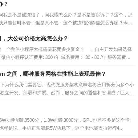
办？
问我是不是被冻结了，问我该怎么办？是不是被起诉了？这个，那
钱只能暂时不管！但是真不管，这个被冻结的微信怎么办呢？今天
目，大公司价格太高怎么办？
建一个微信小程序大概需要花费多少资金？ 一、自主开发如果选择
程序认证费用: 300 /年 域名费用： 30 - 80 /年 服务器费
和 Cilium 之间，哪种服务网格在性能上表现最佳？
下为什么我们需要它。现代微服务架构意味着将应用拆分为多个小
独立开发、部署和扩展。然而，服务之间的通信和管理成了巨大的
、负载均衡、监控与可观测性等。服务网格…
W功耗能跑9500分，1.8W能跑3000分，GPU也差不多是这个情
7V。 也就是说，手机正常满载5W功耗下，这个电池能支持运行4…