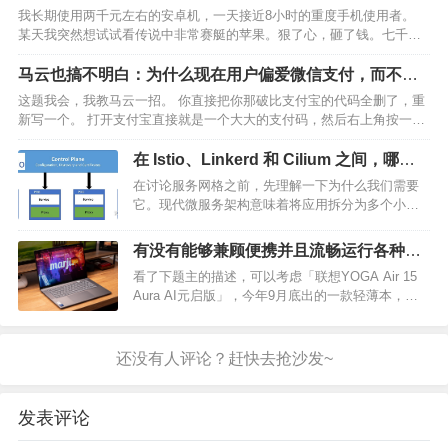
我长期使用两千元左右的安卓机，一天接近8小时的重度手机使用者。
某天我突然想试试看传说中非常赛艇的苹果。狠了心，砸了钱。七千大
样买了爱疯。 就这？什么辣鸡玩意。而且因为我一直更新软件，用了两
年爱疯就卡了。并没有传说中的用四五年不卡。 用了这…
马云也搞不明白：为什么现在用户偏爱微信支付，而不是
支付宝？
这题我会，我教马云一招。 你直接把你那破比支付宝的代码全删了，重
新写一个。 打开支付宝直接就是一个大大的支付码，然后右上角按一下
就是扫一扫。你要是还想保留你的其他那些乱七八糟的功能，麻烦将他
们全部做到下拉菜单里。你这么设计我不说你能干死微信…
在 Istio、Linkerd 和 Cilium 之间，哪种
服务网格在性能上表现最佳？
在讨论服务网格之前，先理解一下为什么我们需要
它。现代微服务架构意味着将应用拆分为多个小
型、独立的服务，这些服务可以独立开发、部署和
扩展。然而，服务之间的通信和管理成了巨大的挑
有没有能够兼顾便携并且流畅运行各种AI
战，例如如何保证安全的通信、负载均衡、监控与
应用的笔记本？求推荐?
看了下题主的描述，可以考虑「联想YOGA Air 15
可观测性等。服务网格…
Aura AI元启版」，今年9月底出的一款轻薄本，也
通过了英特尔Evo严苛认证。 处理器用了英特尔最
新的「酷睿 Ultra 7 258V」，主要亮点就是AI性能、
图形处理能力和能效，很…
发表评论