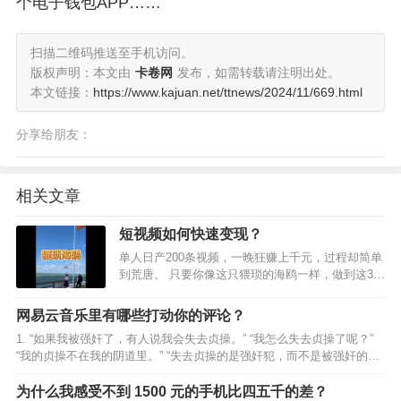
个电子钱包APP……
扫描二维码推送至手机访问。
版权声明：本文由
卡卷网
发布，如需转载请注明出处。
本文链接：
https://www.kajuan.net/ttnews/2024/11/669.html
分享给朋友：
相关文章
短视频如何快速变现？
单人日产200条视频，一晚狂赚上千元，过程却简单
到荒唐。 只要你像这只猥琐的海鸥一样，做到这3点
就行↓↓ 速度快、不讲武德、不被发现 那做短视频如
何做到这3点？ 答案是养一只会叼视频的海鸥 不是
网易云音乐里有哪些打动你的评论？
让你养真的海鸥 而是用 ai 运营方法，类…
1. “如果我被强奸了，有人说我会失去贞操。” “我怎么失去贞操了呢？”
“我的贞操不在我的阴道里。” “失去贞操的是强奸犯，而不是被强奸的
人。” 2. 但要记得那年海边的烟火，我们不拘一格 ，嘲笑过生活。
………网易云热评《这样就很好》…
为什么我感受不到 1500 元的手机比四五千的差？