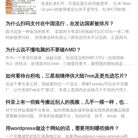
首选红米K70，可满足题主的功能需求。 红米 Note
14 pro+的使用者定位并不是学生，红米K70的使用
者定位才是学生。 一、k70和红米note14pro+各自
的参数 红米K70推出的定位初衷，是主打性能为
为什么扫码支付在中国流行，在发达国家被排斥？
主。最佳使用对象是喜欢…
因为这是一种落后的技术。 卖菜的大爷花5毛钱就可以打印出一张二维
码来接受付款。 你觉着这种先进么？跟先进完全不沾边的。正是因为不
先进，所以才能流行。 卖菜大爷用不起一台先进的、具有NFC感应功能
的、还能刷各种银行卡的收款机。 这就是现实。…
为什么说不懂电脑的不要碰AMD？
作为一个资深垃圾佬，说缺点前，先说优点吧AMD CPU（后续简称
AU）的优点：处理器对比Intel，三级缓存更大，最明显的感知就是，网
游帧数更高（5900X,7900X之类高端型号都是双CCX共享大缓存，反而
不如次一点的CPU帧数更高）；相…
如何看待台积电，三星相继停供大陆7nm及更先进芯片?
在这个事出来之前，我就看到过一个说法，两家Foundry可以在中东建
厂，让中东的Fab去干“脏活”。本质上是国内企业搞几个中东的代理人，
装作是中东的初创Fabless企业去下单，人家Foundry大概率睁一只眼闭
一只眼，只管数钱。然而，紧接…
抖音上有一些账号搬运别人的视频，几乎一模一样，也没
判搬运，他们是怎么做到的？？
对于任何短视频平台来说，如何用最低的成本快速实现伪原创搬运都是
需要解决的问题。 所有的短视频平台，包括抖音、快手、tiktok、视频
号、小红书、B站，甚至是FB、推特、INS、YouTube，它们的查重技术
都是类似的，只要你在网络环境设置得…
用wordpress做这个网站的话，需要用到哪些插件？
一个完整成型的B2C电商独立站，如果用wordpress+woocommerce搭