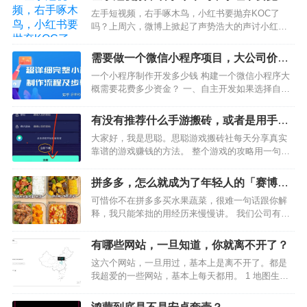
KOC了吗？
左手短视频，右手啄木鸟，小红书要抛弃KOC了
吗？上周六，微博上掀起了声势浩大的声讨小红书
的活动，起因是众多博主发现自己的合规笔记被小
红书判定违规，且申诉失败。博主们激烈的言辞之
需要做一个微信小程序项目，大公司价格
间，纷纷将矛头指向了小红书于一个月前推出的
太高怎么办？
一个小程序制作开发多少钱 构建一个微信小程序大
「啄木鸟计划」。当晚，…
概需要花费多少资金？ 一、自主开发如果选择自主
开发，这里面门道可不少。 微信小程序认证费用:
300 /年 域名费用： 30 - 80 /年 服务器费用： 600 -
有没有推荐什么手游搬砖，或者是用手机
3000 /年 这么一…
就能做的工作能日入100左右就好了?
大家好，我是思聪。思聪游戏搬砖社每天分享真实
靠谱的游戏赚钱的方法。 整个游戏的攻略用一句话
概括就是：打元宝兑换平台物品，xx元宝兑换一个
分红物品。你把你打游戏得来的元宝去兑换平台的
拼多多，怎么就成为了年轻人的「赛博菜
分红物品，就能每天领取xx元的分红。（具体看是
市场」？
可惜你不在拼多多买水果蔬菜，很难一句话跟你解
哪个分红物品，…
释，我只能笨拙的用经历来慢慢讲。 我们公司有微
波炉，同事们几乎都是自己带饭来上班，便当荤素
搭配、水果零食；都是好看又好吃。 我自己本来就
有哪些网站，一旦知道，你就离不开了？
不喜欢外卖，当然也加入了带饭大军： 直到某一天
这六个网站，一旦用过，基本上是离不开了。都是
深夜我闲着…
我超爱的一些网站，基本上每天都用。 1 地图生成
器 第一个，我要给大家推荐的是地图生成器。可以
下载到各省，各市，各县的svg格式的地图素材。