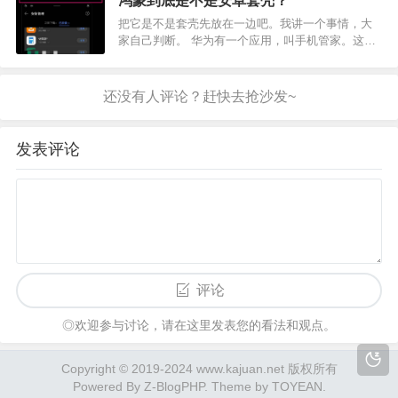
鸿蒙到底是不是安卓套壳？
这些素材导入PPT中都是可以编辑的。 可以单独更
把它是不是套壳先放在一边吧。我讲一个事情，大
改颜色…
家自己判断。 华为有一个应用，叫手机管家。这个
手机管家对一些 系统底层设置有影响：比如华为从
EMUI 9 开始不允许将第三方启动器设置为默认启动
器，依靠的就是这个手机管家。为什么这么说呢？
在网上…
发表评论
评论
◎欢迎参与讨论，请在这里发表您的看法和观点。
Copyright © 2019-2024 www.kajuan.net 版权所有
Powered By
Z-BlogPHP
. Theme by
TOYEAN
.