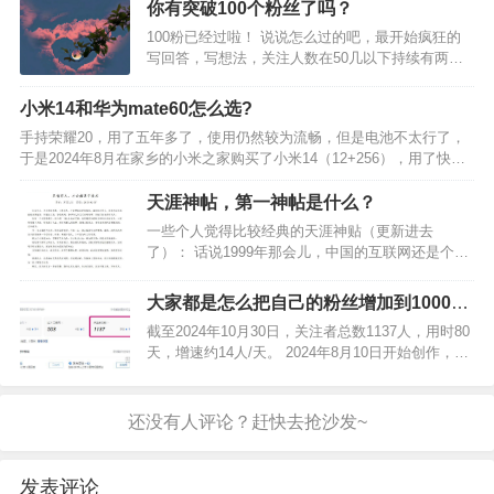
你有突破100个粉丝了吗？
100粉已经过啦！ 说说怎么过的吧，最开始疯狂的
写回答，写想法，关注人数在50几以下持续有两周
多，每天都关注变化，都是个位数增长，后来干脆
不看了。 到第三周时突然一周增长了100多人，一
小米14和华为mate60怎么选?
天十几人，想想应该归功于多互动，给他人点赞评
手持荣耀20，用了五年多了，使用仍然较为流畅，但是电池不太行了，
论，让自己…
于是2024年8月在家乡的小米之家购买了小米14（12+256），用了快两
个月吧，说说使用体验。 外观层面，由于我使用的荣耀20放在现在妥妥
地属于小屏，习惯了小屏，遂购买小米1…
天涯神帖，第一神帖是什么？
一些个人觉得比较经典的天涯神贴（更新进去
了）： 话说1999年那会儿，中国的互联网还是个小
婴儿，BAT三巨头都还在穿开裆裤呢，天涯社区就
已经悄然诞生了。 时光飞逝，到了2007年，这小小
大家都是怎么把自己的粉丝增加到1000的
社区竟然已经吸引了超过20…
呢？
截至2024年10月30日，关注者总数1137人，用时80
天，增速约14人/天。 2024年8月10日开始创作，连
续一周，1个关注者都没有。创作第7天，得到第一
个关注，7天时间，写了8篇回答。当天得到关注，
激动的心情历历在目。 没有一个…
发表评论