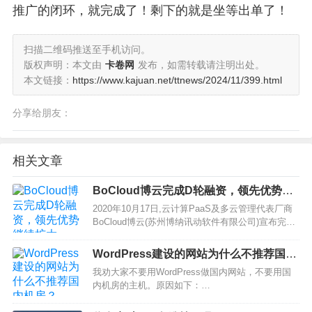
推广的闭环，就完成了！剩下的就是坐等出单了！
扫描二维码推送至手机访问。
版权声明：本文由
卡卷网
发布，如需转载请注明出处。
本文链接：
https://www.kajuan.net/ttnews/2024/11/399.html
分享给朋友：
相关文章
BoCloud博云完成D轮融资，领先优势继
续扩大
2020年10月17日,云计算PaaS及多云管理代表厂商
BoCloud博云(苏州博纳讯动软件有限公司)宣布完成
D轮融资。本轮融资由国鑫创投、信峘投资、金浦文
创、碧鸿投资、交银国际共同战略投资,原股东东方
WordPress建设的网站为什么不推荐国内
富海持续加码。本次D轮融资之后,在Pa…
机房？
我劝大家不要用WordPress做国内网站，不要用国
内机房的主机。原因如下：…