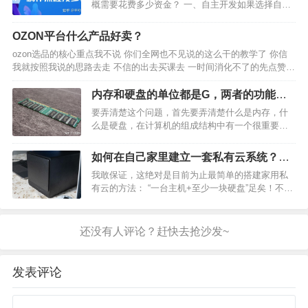
概需要花费多少资金？ 一、自主开发如果选择自主
开发，这里面门道可不少。 微信小程序认证费用:
300 /年 域名费用： 30 - 80 /年 服务器费用： 600 -
OZON平台什么产品好卖？
3000 /年 这么一…
ozon选品的核心重点我不说 你们全网也不见说的这么干的教学了 你信
我就按照我说的思路去走 不信的出去买课去 一时间消化不了的先点赞收
藏起来 真不中了下载也行 因为最近总有坏人给我使诈 平台已经下了我
八个视频了 还都是实操教学不废话的那种…
内存和硬盘的单位都是G，两者的功能是
什么？谁能用简单通俗的方式来解读一
要弄清楚这个问题，首先要弄清楚什么是内存，什
下？
么是硬盘，在计算机的组成结构中有一个很重要的
部分是存储器。它是用来存储程序和数据的部件。
对于计算机来说，有了存储器，才有记忆功能，，
如何在自己家里建立一套私有云系统？需
才能保证正常工作。存储器的种类很多。按其用途
要哪些设备？
我敢保证，这绝对是目前为止最简单的搭建家用私
可分为主存储器与辅助…
有云的方法： “一台主机+至少一块硬盘”足矣！不需
要任何专业知识，也没有复杂繁琐的步骤，十分钟
不到就能搭建好，帮你成功打开文件云储存新世界
的大门！还在单纯依靠网盘进行文件存储的朋友，
不是我吐槽哈，…
发表评论