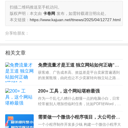
扫描二维码推送至手机访问。
版权声明：本文由
卡卷网
发布，如需转载请注明出处。
本文链接：
https://www.kajuan.net/ttnews/2025/04/12727.html
分享给朋友：
相关文章
免费流量才是王道 独立网站如何正确“花
钱” ？
获客难、广告成本高、效益差是平台卖家普遍遇到
的发展瓶颈，由此也让不少卖家转向独立站之路。
由平台转向独立站、曾做到谷歌全球搜索排名前三
的成人用品独立站卖家林健认为，独立站由于不限
200+ 工具，这个网站堪称最强
制广告方式和渠道的优势，成为跨境电商卖家的一
作为一个乱七八糟什么都懂一点的电脑小白，日常
个很好选择。“如果谷…
经常被别人增加些临时任务，比如PDF转Word，提
取视频里的音频，图片加个边框。之前，电脑里安
装了不少这类的软件，虽然能满足要求，但装的多
需要做一个微信小程序项目，大公司价格
了，总感觉电脑卡卡的。最近发现了一个超强的在
太高怎么办？
一个小程序制作开发多少钱 构建一个微信小程序大
线工具网站，首…