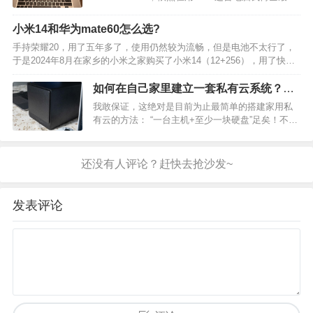
两年用来写代码（只写不运行，运行要上集群）和
写论文，工作之后就变成生活和娱乐了，因为我一
小米14和华为mate60怎么选?
直用架子和外接键盘（颈椎不好）所以电脑看…
手持荣耀20，用了五年多了，使用仍然较为流畅，但是电池不太行了，
于是2024年8月在家乡的小米之家购买了小米14（12+256），用了快两
个月吧，说说使用体验。 外观层面，由于我使用的荣耀20放在现在妥妥
地属于小屏，习惯了小屏，遂购买小米1…
如何在自己家里建立一套私有云系统？需
要哪些设备？
我敢保证，这绝对是目前为止最简单的搭建家用私
有云的方法： “一台主机+至少一块硬盘”足矣！不需
要任何专业知识，也没有复杂繁琐的步骤，十分钟
不到就能搭建好，帮你成功打开文件云储存新世界
的大门！还在单纯依靠网盘进行文件存储的朋友，
不是我吐槽哈，…
发表评论