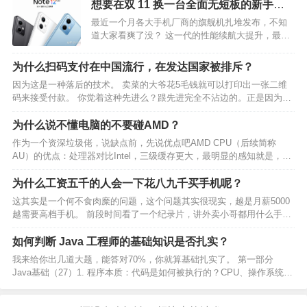
想要在双 11 换一台全面无短板的新手
机，有没有「闭眼买」的机型推荐？
最近一个月各大手机厂商的旗舰机扎堆发布，不知
道大家看爽了没？ 这一代的性能续航大提升，最低
3599 元就能买到，同时老款也有不小的降幅，今年
双 11 算是相当适合换手机的节点了！ 这次，小黑
为什么扫码支付在中国流行，在发达国家被排斥？
就给大家推荐双 11 期间值得购买的手机...…
因为这是一种落后的技术。 卖菜的大爷花5毛钱就可以打印出一张二维
码来接受付款。 你觉着这种先进么？跟先进完全不沾边的。正是因为不
先进，所以才能流行。 卖菜大爷用不起一台先进的、具有NFC感应功能
的、还能刷各种银行卡的收款机。 这就是现实。…
为什么说不懂电脑的不要碰AMD？
作为一个资深垃圾佬，说缺点前，先说优点吧AMD CPU（后续简称
AU）的优点：处理器对比Intel，三级缓存更大，最明显的感知就是，网
游帧数更高（5900X,7900X之类高端型号都是双CCX共享大缓存，反而
不如次一点的CPU帧数更高）；相…
为什么工资五千的人会一下花八九千买手机呢？
这其实是一个何不食肉糜的问题，这个问题其实很现实，越是月薪5000
越需要高档手机。 前段时间看了一个纪录片，讲外卖小哥都用什么手
机，结果发现绝大多数外卖小哥用的手机都是旗舰机型，有的时候宁可
买二手也要买旗舰。 因为 1外卖小哥对ip68等手…
如何判断 Java 工程师的基础知识是否扎实？
我来给你出几道大题，能答对70%，你就算基础扎实了。 第一部分
Java基础（27）1. 程序本质：代码是如何被执行的？CPU、操作系统、
虚拟机各司何职？2. 基础语法：从CPU角度看变量、数组、类型、运
算、跳转、函数等语法3. 引用类型：…