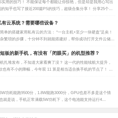
PS实用的技巧！ 不能保证每个都能让你惊艳，但是却是我用心写出
的知乎也写了接近200篇PS的技巧，超级合集分享！ 分享25个关
倒影1、新建文档，15…
私有云系统？需要哪些设备？
简单的搭建家用私有云的方法： “一台主机+至少一块硬盘”足矣！
杂繁琐的步骤，十分钟不到就能搭建好，帮你成功打开文件云储存
盘进行文件存储的朋友，不是我吐槽哈，…
面无短板的新手机，有没有「闭眼买」的机型推荐？
机扎堆发布，不知道大家看爽了没？ 这一代的性能续航大提升，
老款也有不小的降幅，今年双 11 算是相当适合换手机的节点了！ 这
间值得购买的手机...…
W功耗能跑9500分，1.8W能跑3000分，GPU也差不多是这个情
7V。 也就是说，手机正常满载5W功耗下，这个电池能支持运行4…