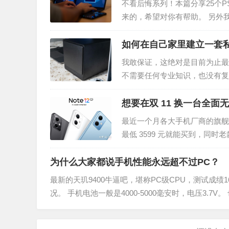
不看后悔系列！本篇分享25个
来的，希望对你有帮助。 另外我
于PS的技巧 一、快速制作文字
如何在自己家里建立一套
我敢保证，这绝对是目前为止最
不需要任何专业知识，也没有复
新世界的大门！还在单纯依靠网
想要在双 11 换一台全
最近一个月各大手机厂商的旗舰
最低 3599 元就能买到，同时
次，小黑就给大家推荐双 11 期
为什么大家都说手机性能永远超不过PC？
最新的天玑9400牛逼吧，堪称PC级CPU，测试成绩16
况。 手机电池一般是4000-5000毫安时，电压3.