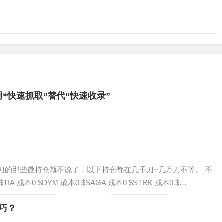
“快速抓取”替代“快速收录”
几百刀的那些微持仓就不说了，以下持仓都在几千刀~几万刀不等。 不
本0 $DYM 成本0 $SAGA 成本0 $STRK 成本0 $…
技巧？