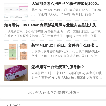
算、跳转、函数等语法3. 引用类型：…
大家都是怎么把自己的粉丝增加到1000的
呢？
截至2024年10月30日，关注者总数1137人，用时80
天，增速约14人/天。 2024年8月10日开始创作，连
续一周，1个关注者都没有。创作第7天，得到第一
个关注，7天时间，写了8篇回答。当天得到关注，
如何看待 Luv Letter 表示影视飓风专业性实在是让人失
激动的心情历历在目。 没有一个…
望？
一点儿新进展，另外以下有部分需要关注 对于统一变量的问题。这个我
在对比上面有写小字解释，我在一开始使用ffmpeg来控制变量。但是发
现了不少问题，比如因为遗留bug，会强制将非整数帧的素材转码为VFR
导致无法正确帧间对比，因此不考虑，同时尽…
想学习Linux下的ELF文件有什么好书推
荐吗？
大家好，这里是物联网心球。 今天我们来聊聊ELF
文件，了解一下Linux如何创建进程以及ELF文件如
何转变成Linux进程？ 1.什么是ELF文件？
ELF（Executable and Linkable Format）文件是一
怎样拥有一台最便宜的服务器？
种目标文件格…
内容提示：主打一个 DIY + 极限白嫖 =) 某宝花10块
买一个“随身WiFi”，刷入Ubuntu，用SSH远程连接，
但是记得一定要把外壳撬掉然后粘个散热器（哪怕
是白萝卜也彳亍），否则会过热 详细去酷安社区搜
“随身WiFi” ======…