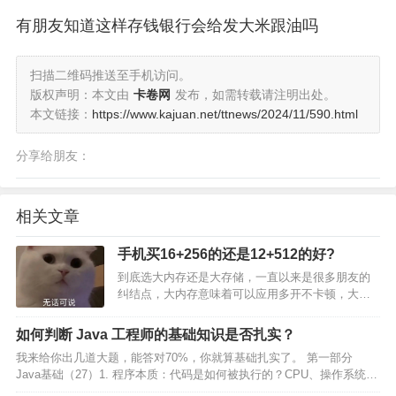
有朋友知道这样存钱银行会给发大米跟油吗
扫描二维码推送至手机访问。
版权声明：本文由
卡卷网
发布，如需转载请注明出处。
本文链接：
https://www.kajuan.net/ttnews/2024/11/590.html
分享给朋友：
相关文章
手机买16+256的还是12+512的好?
到底选大内存还是大存储，一直以来是很多朋友的
纠结点，大内存意味着可以应用多开不卡顿，大存
储则是可以存入更多文件、应用，如果两个配置价
格差距不大（如0-200元），确实有点难选。 不过从
如何判断 Java 工程师的基础知识是否扎实？
实际体验出发，大存储的手机显然更应该优先选择
我来给你出几道大题，能答对70%，你就算基础扎实了。 第一部分
才是。首先，…
Java基础（27）1. 程序本质：代码是如何被执行的？CPU、操作系统、
虚拟机各司何职？2. 基础语法：从CPU角度看变量、数组、类型、运