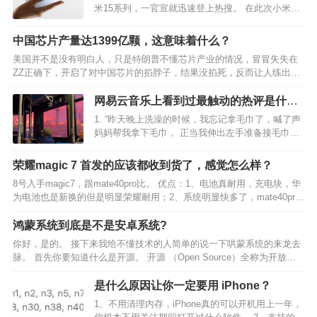
米15系列，一官宣就迅速登上热搜。 在此次小米14
发布会上，雷军曾说过小米14将是最后一代3999起
的旗舰，那么这一次涨价了的小米15，值不值得买
中国芯片产量达1399亿颗，这意味着什么？
呢？下面为大家总结一下小米15将会有哪些升级
美国并不是没有明白人，只是特朗普不懂芯片产业的情况，冒冒失失在
点：…
ZZ正确下，开启了对中国芯片的掐脖子，结果没掐死，反而让人练出了
铁肺。 芯片是所有科技产业的上游，美国原本在上游呆得很舒服，靠英
伟达、AMD、德州仪器、高通等这些几十年霸主地位的…
网易云音乐上看到过最触动的热评是什
么？
1. “昨天晚上洗澡的时候，我忘记拿毛巾了，喊了声
妈妈帮我拿下毛巾， 正当我伸出左手准备接毛巾的
时候，我愣了一下，又换了右手。” 希望你永远不会
听懂这句话， 永远都不要懂。 ——网易云热评《关
荣耀magic 7 首发的应该都收到货了，感觉怎么样？
键词》 2. 小时候跟着父亲去城里卖西瓜，害…
8号入手magic7，跟mate40pro比。 优点：1、电池真耐用，充电块，华
为电池也是新换的但是明显荣耀耐用；2、系统明显快多了，mate40pro
下半年开始卡的不行，实在受不了了。3、声音、震动效果提升明显，指
纹反应灵敏很多。 缺点：…
鸿蒙系统到底是不是安卓系统?
你好，是的。 接下来我给不懂技术的人简单的说一下哄蒙系统的来龙去
脉。 首先你要知道什么是开源。 ‌‌开源 （Open Source）全称为开放源
代码‌，意味着任何人都可以获取和使用软件的源代码，并在遵守版权协
议的前提下进行修改和再发布。‌1…
是什么原因让你一定要用 iPhone？
1、不用清理内存，iPhone真的可以开机用上一年，