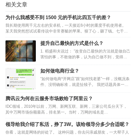
相关文章
为什么我感受不到 1500 元的手机比四五千的差？
我长期使用两千元左右的安卓机，一天接近8小时的重度手机使用者。
某天我突然想试试看传说中非常赛艇的苹果。狠了心，砸了钱。七千大
样买了爱疯。 就这？什么辣鸡玩意。而且因为我一直更新软件，用了两
年爱疯就卡了。并没有传说中的用四五年不卡。 用了这…
提升自己最快的方式是什么？
1. 稻盛和夫说过： “改变自己最快的方法就是做自己
害怕的事，不敢做的事，认为自己做不到，觉得不
可能的事。如果在自己的舒适区待久了，就会丧失
斗志，如果想快速的改变，可以坚持去做一些对自
如何做电商行业？
己有益的事。 2. 早睡早起，坚持运动 保持旺盛的精
“如何做电商*开网店”跟“如何找老婆”一样，没概况条
力，…
件、没明确标准，就是扯犊子。 我把话题具体一点
说： 具备“两三万”启动资金、掌握“选品+上架优化”
基础技能，小则月入三五千、多则上万。跟摆地摊
腾讯云为何在云服务市场败给了阿里云？
一样，有进货的钱、也不怕苦不怕累、稍微有点生
IDC领域，2010年以前，万网、新网互联、新网，三家公司瓜分天下，
意…
其中万网市场份额最高，排名第一。当时，万网的域名是
http://www.net.cn ，通过该域名就可以判断万网的地位。2010年阿里云
成立，直接收购了万网，大量用户直接…
领导给我介绍了私活，挣了3W。该给领导分多少合适呢？
你看，这就是网络的好处了。 这种问题，你去问亲戚朋友，一大帮子人