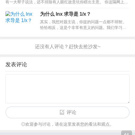
有一大帮子说法，还不排除有人眼红故意坑你瞎出主意。 你这隔网上一
问，大家素昧平生，反而因为想骗个赞跟你使出浑身解数来出主意。 多
好你看。 其实这事道理很简单。 人脉是人家的，活…
为什么 lnx 求导是 1/x？
其实，我想对题主说，你提的问题一点都不弱智。
恰恰相反，这是个非常有意义的问题。我们学习一
门知识，尤其是数学知识，要知其然，更要知其所
以然。今天，我尝试从 “如何去定义“的角度出发来
解释这个问题，不玩公式推导的符号游戏。希望能
带来新的启发。为…
发表评论
评论
◎欢迎参与讨论，请在这里发表您的看法和观点。