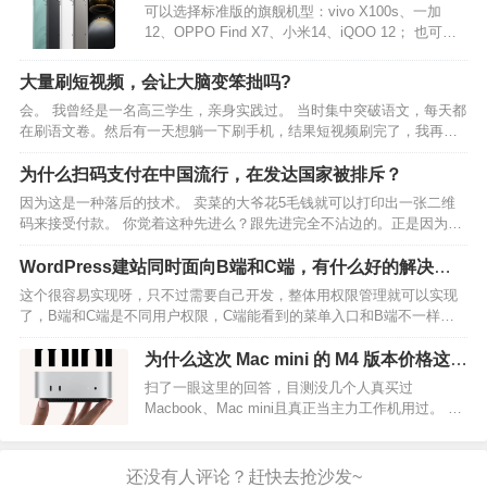
可以选择标准版的旗舰机型：vivo X100s、一加
发…
12、OPPO Find X7、小米14、iQOO 12； 也可以
选外观时尚的自拍影像机型：vivo S19 Pro、realme
GT 5 Pro、荣耀 200Pro、小米 Civi 4…
大量刷短视频，会让大脑变笨拙吗?
会。 我曾经是一名高三学生，亲身实践过。 当时集中突破语文，每天都
在刷语文卷。然后有一天想躺一下刷手机，结果短视频刷完了，我再去
看哪些文章，只觉头晕眼花，难以理解文字。不过好在这种情况是短时
间的，过了一天我的能力又恢复了。 在我看来，长期刷…
为什么扫码支付在中国流行，在发达国家被排斥？
因为这是一种落后的技术。 卖菜的大爷花5毛钱就可以打印出一张二维
码来接受付款。 你觉着这种先进么？跟先进完全不沾边的。正是因为不
先进，所以才能流行。 卖菜大爷用不起一台先进的、具有NFC感应功能
的、还能刷各种银行卡的收款机。 这就是现实。…
WordPress建站同时面向B端和C端，有什么好的解决方
案？
这个很容易实现呀，只不过需要自己开发，整体用权限管理就可以实现
了，B端和C端是不同用户权限，C端能看到的菜单入口和B端不一样就
行了。技术层面实现没问题的，只不过就是看你们的技术能力和投入了
，这样的需求应该没有现成的开源插件。只能找人定制开…
为什么这次 Mac mini 的 M4 版本价格这么
低？
扫了一眼这里的回答，目测没几个人真买过
Macbook、Mac mini且真正当主力工作机用过。 这
个初始(丐版)版本的机器实际谈不上多便宜，备受热
捧有几个原因。 它这代产品整体做了重新设计，大
幅缩减了尺寸，真正称得上 Mini 了。…