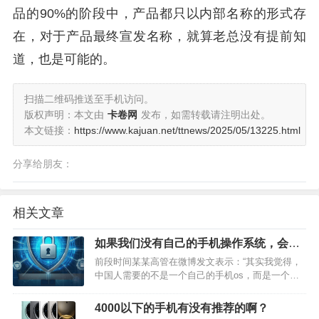
品的90%的阶段中，产品都只以内部名称的形式存
在，对于产品最终宣发名称，就算老总没有提前知
道，也是可能的。
扫描二维码推送至手机访问。
版权声明：本文由
卡卷网
发布，如需转载请注明出处。
本文链接：
https://www.kajuan.net/ttnews/2025/05/13225.html
分享给朋友：
相关文章
如果我们没有自己的手机操作系统，会出
现所谓的“卡脖子”“安全”问题吗？
前段时间某某高管在微博发文表示：“其实我觉得，
中国人需要的不是一个自己的手机os，而是一个全
国产的微信，再搭配一些辅助功能。”这算是“安卓开
源”开源的代表了吧。然而打脸来的如此之快，10月
4000以下的手机有没有推荐的啊？
30日消息，在Linux内核疑似大规模移除俄罗斯开