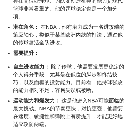
种在高位处理球、为队友创造机会的能力是现代
篮球非常看重的。他的罚球稳定也是一个加分
项。
潜在角色：
在NBA，他有潜力成为一名进攻端的
策应轴心，类似于某些欧洲内线的打法，通过他
的传球盘活全队进攻。
需要提升：
自主进攻能力：
除了传球，他需要发展更稳定的
个人得分手段，尤其是在低位的脚步和终结技
巧，以及面框的投射能力。目前看，他持球强攻
的能力相对不足，容易失误或被断。
运动能力和爆发力：
这是他进入NBA可能面临的
最大挑战。NBA的节奏更快，对抗更强，他需要
在速度、敏捷性和弹跳上有所提升，才能更好地
适应攻防两端。