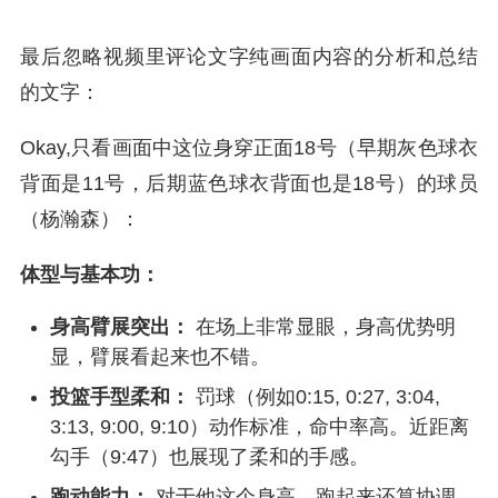
最后忽略视频里评论文字纯画面内容的分析和总结
的文字：
Okay,只看画面中这位身穿正面18号（早期灰色球衣
背面是11号，后期蓝色球衣背面也是18号）的球员
（杨瀚森）：
体型与基本功：
身高臂展突出：
在场上非常显眼，身高优势明
显，臂展看起来也不错。
投篮手型柔和：
罚球（例如0:15, 0:27, 3:04,
3:13, 9:00, 9:10）动作标准，命中率高。近距离
勾手（9:47）也展现了柔和的手感。
跑动能力：
对于他这个身高，跑起来还算协调，