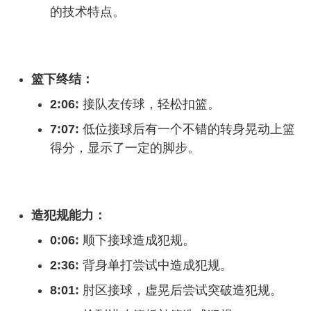
的技术特点。
篮下终结：
2:06:
接队友传球，轻松扣篮。
7:07:
低位接球后有一个不错的转身晃动上篮
得分，显示了一定的脚步。
造犯规能力：
0:06:
顺下接球造成犯规。
2:36:
背身单打尝试中造成犯规。
8:01:
肘区接球，虚晃后尝试突破造犯规。