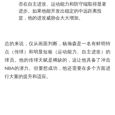
否在自主进攻、运动能力和防守端取得显著
进步。如果他能开发出稳定的中远距离投
篮，他的进攻威胁会大大增加。
总的来说，仅从画面判断，杨瀚森是一名有鲜明特
点（传球）和明显短板（运动能力、自主进攻）的
球员。他的传球天赋是稀缺的，这让他具备了冲击
NBA的潜力。但要想成功，他还需要在多个方面进
行大量的提升和适应。