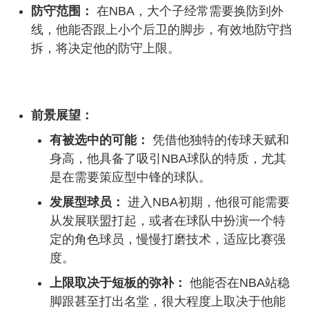
防守范围：
在NBA，大个子经常需要换防到外
线，他能否跟上小个后卫的脚步，有效地防守挡
拆，将决定他的防守上限。
前景展望：
有被选中的可能：
凭借他独特的传球天赋和
身高，他具备了吸引NBA球队的特质，尤其
是在需要策应型中锋的球队。
发展型球员：
进入NBA初期，他很可能需要
从发展联盟打起，或者在球队中扮演一个特
定的角色球员，慢慢打磨技术，适应比赛强
度。
上限取决于短板的弥补：
他能否在NBA站稳
脚跟甚至打出名堂，很大程度上取决于他能