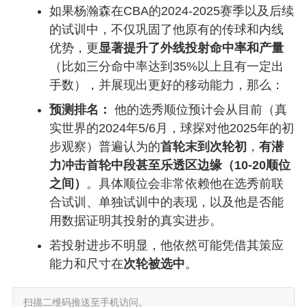
如果杨瀚森在CBA的2024-2025赛季以及后续
的试训中，不仅巩固了他原有的传球和内线
优势，更
显著提升了外线投射命中率和产量
（比如三分命中率达到35%以上且有一定出
手数），并展现出更好的移动能力，那么：
预测排名：
他的选秀顺位预计会从目前（真
实世界的2024年5/6月，球探对他2025年的初
步观察）普遍认为的
首轮末到次轮初
，
有潜
力冲击首轮中段甚至乐透区边缘（10-20顺位
之间）
。具体顺位会非常依赖他在选秀前联
合试训、单独试训中的表现，以及他是否能
用数据证明其投射的真实进步。
若投射进步不明显，他依然可能凭借其策应
能力和尺寸在
次轮被选中
。
扫描二维码推送至手机访问。