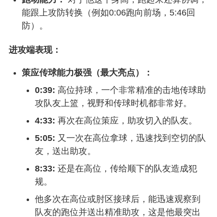
能跟上攻防转换（例如0:06跑向前场，5:46回
防）。
进攻端表现：
策应传球能力极强（最大亮点）：
0:39:
高位持球，一个非常精准的击地传球助
攻队友上篮，视野和传球时机都非常好。
4:33:
再次在高位策应，助攻切入的队友。
5:05:
又一次在高位拿球，迅速找到空切的队
友，送出助攻。
8:33:
还是在高位，传给顺下的队友造成犯
规。
他多次在高位或肘区接球后，能迅速观察到
队友的跑位并送出精准助攻，这是他最突出