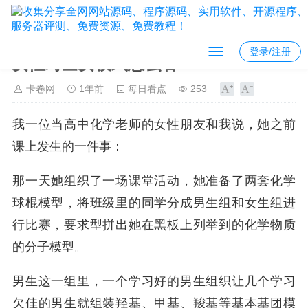
登录/注册
女性对全女模式怎么看？
卡卷网
1年前
每日看点
253
我一位当高中化学老师的女性朋友和我说，她之前
课上发生的一件事：
那一天她组织了一场课堂活动，她准备了两套化学
球棍模型，将班级里的同学分成男生组和女生组进
行比赛，要求型拼出她在黑板上列举到的化学物质
的分子模型。
男生这一组里，一个学习好的男生组织让几个学习
欠佳的男生就组装羟基、甲基、羧基等基本基团模