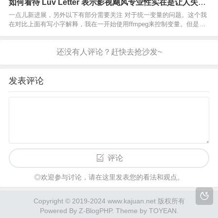
后又是我这边操作了一会 小哥看着我手机刷刷的…
如何看待 Luv Letter 表示影视飓风专业性实在是让人失
望？
一点儿新进展，另外以下有部分需要关注 对于统一变量的问题。这个我
在对比上面有写小字解释，我在一开始使用ffmpeg来控制变量。但是发
现了不少问题，比如因为遗留bug，会强制将非整数帧的素材转码为VFR
导致无法正确帧间对比，因此不考虑，同时尽…
发表评论
评论
◎欢迎参与讨论，请在这里发表您的看法和观点。
Copyright © 2019-2024 www.kajuan.net 版权所有
Powered By
Z-BlogPHP
. Theme by
TOYEAN
.