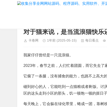
当前位置：
首页
>
每日看点
对于猫来说，是当流浪猫快乐
卡卷网
1年前
(2025-05-15)
每日看点
我家仔仔曾经是一只流浪猫。
2023年，春节之前，人们忙着团圆，而它失去了
它瘸了一条腿，没有捕食的能力，也跳不上高大
碰到好心的人，它能吃到一点猫粮或者剩饭。讨
区的这头走到小区的那头，饥一顿饱一顿的捱日
每天晚上，它会躲在绿化带里，蜷成一团，靠树