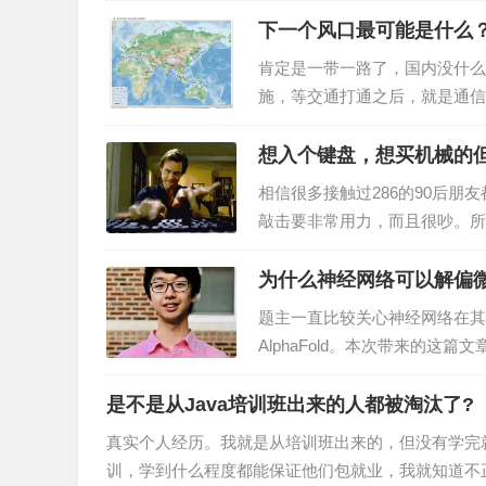
下一个风口最可能是什么
肯定是一带一路了，国内没什么
施，等交通打通之后，就是通信
伯语最值得学（也有其他小语种
想入个键盘，想买机械的
相信很多接触过286的90后
敲击要非常用力，而且很吵。所
然也不想再用打字来宣扬自己有
为什么神经网络可以解偏
题主一直比较关心神经网络在其
AlphaFold。本次带来的
实我自己去年在给美国一个客户
是不是从Java培训班出来的人都被淘汰了?
真实个人经历。我就是从培训班出来的，但没有学完
训，学到什么程度都能保证他们包就业，我就知道不