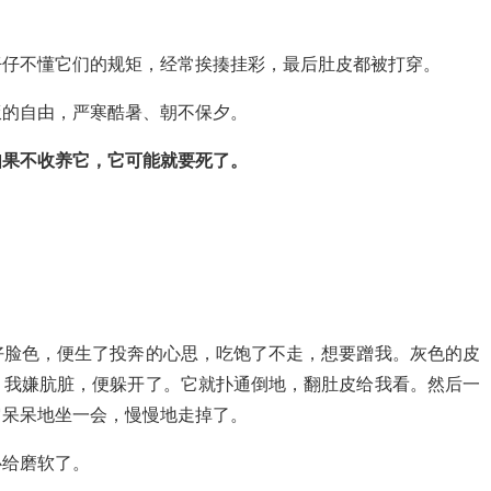
仔仔不懂它们的规矩，经常挨揍挂彩，最后肚皮都被打穿。
饭的自由，严寒酷暑、朝不保夕。
如果不收养它，它可能就要死了。
好脸色，便生了投奔的心思，吃饱了不走，想要蹭我。灰色的皮
，我嫌肮脏，便躲开了。它就扑通倒地，翻肚皮给我看。然后一
它呆呆地坐一会，慢慢地走掉了。
心给磨软了。