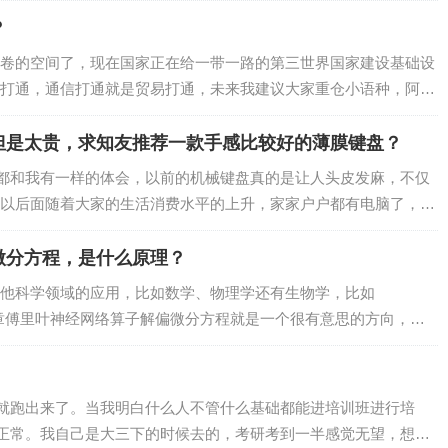
？
卷的空间了，现在国家正在给一带一路的第三世界国家建设基础设
打通，通信打通就是贸易打通，未来我建议大家重仓小语种，阿拉
自己去查一带一路国家），将来去其他国家随…
但是太贵，求知友推荐一款手感比较好的薄膜键盘？
朋友都和我有一样的体会，以前的机械键盘真的是让人头皮发麻，不仅
以后面随着大家的生活消费水平的上升，家家户户都有电脑了，自
电脑的优越感，基本上大家都换成了又轻…
微分方程，是什么原理？
他科学领域的应用，比如数学、物理学还有生物学，比如
这篇文章傅里叶神经网络算子解偏微分方程就是一个很有意思的方向，其
做兼职预测数字货币期权价格的时候就用到过…
就跑出来了。当我明白什么人不管什么基础都能进培训班进行培
正常。我自己是大三下的时候去的，考研考到一半感觉无望，想抓