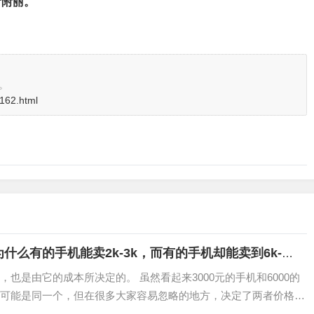
所附丽。
。
。
3162.html
么有的手机能卖2k-3k，而有的手机却能卖到6k-
也是由它的成本所决定的。 虽然看起来3000元的手机和6000的
可能是同一个，但在很多大家容易忽略的地方，决定了两者价格的
的机身，与素皮机身和玻璃机身就完…