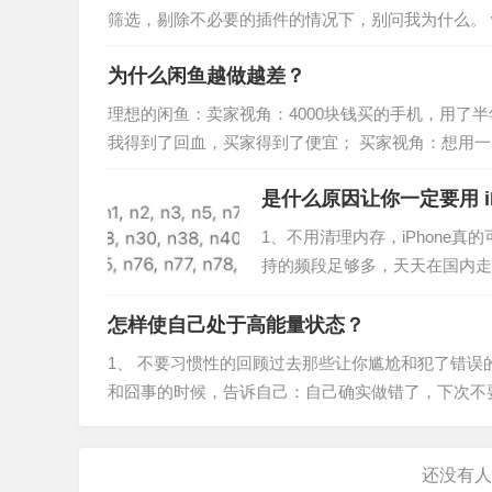
筛选，剔除不必要的插件的情况下，别问我为什么。 w
要…
为什么闲鱼越做越差？
理想的闲鱼：卖家视角：4000块钱买的手机，用了半
我得到了回血，买家得到了便宜； 买家视角：想用一台
流，最后25…
是什么原因让你一定要用 iP
1、不用清理内存，iPhone
持的频段足够多，天天在国内走动
商接入都是问题，更不用说各种
怎样使自己处于高能量状态？
1、 不要习惯性的回顾过去那些让你尴尬和犯了错误
和囧事的时候，告诉自己：自己确实做错了，下次不
遍的折磨自己，不断回忆一点…