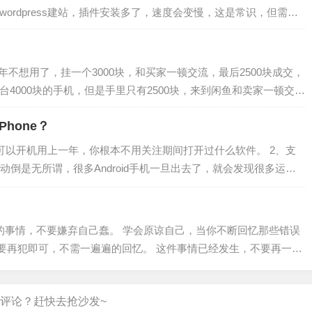
ordpress建站，插件安装多了，速度会变慢，这是常识，但需
年不想用了，挂一个3000块，和买家一顿交流，最后2500块成交，
4000块的手机，但是手里只有2500块，来到闲鱼和卖家一顿交
hone？
真的可以开机用上一年，你根本不用关注期间打开过什么软件。 2、支
倒是无所谓，很多Android手机一旦出去了，就会发现很多运营
本土化的服务了。 3、…
的事情，不要嫌弃自己蠢。 学会原谅自己，当你不断回忆那些错误
要再犯即可，不需一遍遍的回忆。 这件事情已经发生，不要再一遍