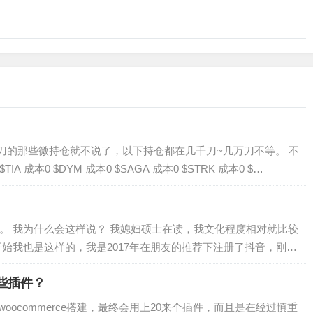
几百刀的那些微持仓就不说了，以下持仓都在几千刀~几万刀不等。 不
本0 $DYM 成本0 $SAGA 成本0 $STRK 成本0 $…
。 我为什么会这样说？ 我媳妇硕士在读，我文化程度相对就比较
开始我也是这样的，我是2017年在朋友的推荐下注册了抖音，刚开
哪些插件？
+woocommerce搭建，最终会用上20来个插件，而且是在经过慎重