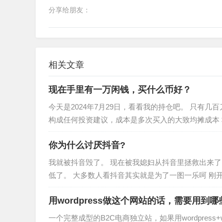
分享给朋友：
相关文章
现在手里有一万闲钱，买什么币好？
今天是2024年7月29日，看看我的持仓吧。 只有
构成任何投资建议，成本是多次买入的大致均摊成本 $TIA 成
你为什么讨厌抖音?
我就被抖音毁了。 现在被我媳妇从抖音里拯救出来了
低了。 大多数人看抖音其实就是为了一图一乐呵 刚
始那时候对抖音不太上瘾…
用wordpress做这个网站的话，需要用到
一个完整成型的B2C电商独立站，如果用wordpress