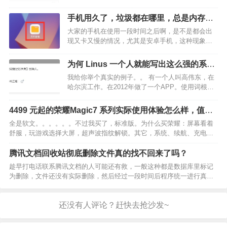
果一毛钱收益没有。 知乎上收益高的主要有盐选，
好物推荐，致知计划，付费咨询。1、盐选吧，是写
手机用久了，垃圾都在哪里，总是内存显
故事，小说类的天堂，还有就是大咖们的地盘了，
示不够，还很卡，这可怎么解决？
大家的手机在使用一段时间之后啊，是不是都会出
难度高。…
现又卡又慢的情况，尤其是安卓手机，这种现象更
是非常明显，而且很多朋友啊，也都知道手机之所
以会出现这些问题，一般都是手机安装了大量软
为何 Linus 一个人就能写出这么强的系
件，而这些软件在使用过程中会产生大量的缓存垃
统，中国却做不出来？
我给你举个真实的例子。。 有一个人叫高伟东，在
圾，因此啊时间久了就会…
哈尔滨工作。在2012年做了一个APP。使用词根词
缀背单词。名字叫： 词根词缀词典这个人编辑了
2300余条词根，给10万多条单词建立了词根索引，
4499 元起的荣耀Magic7 系列实际使用体验怎么样，值得
整理了50多万条的单词记忆方法，包括新版本的诸
入手吗？
全是软文。。。。。。不过我买了，标准版。为什么买荣耀：屏幕看着
多新…
舒服，玩游戏选择大屏，超声波指纹解锁。其它，系统、续航、充电、
拍照，不是最强，但均衡下来短板都不是很短。其它米OV，IQ、一加，
都看了，预算有限，米OV的小屏不感兴趣，OPPO硬…
腾讯文档回收站彻底删除文件真的找不回来了吗？
趁早打电话联系腾讯文档的人可能还有救，一般这种都是数据库里标记
为删除，文件还没有实际删除，然后经过一段时间后程序统一进行真删
除。这个“一段时间”可长可短，可能是一小时也可能是几天几个月甚至几
年，要看腾讯服务器的程序是怎么写的。 不过你联系腾…