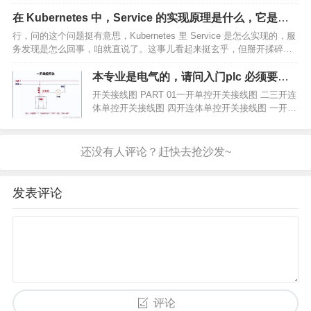
为，台积电在高端芯片领域，已经彻底把大陆给拉
在 Kubernetes 中，Service 的实现原理是什么，它是如
黑了，这也意味着中美芯片战已经到了最关键的时
何实现服务发现的？
行，问的这个问题挺有意思，Kubernetes 里 Service 是怎么实现的，服
刻，一旦我们克…
务发现是怎么回事，咱就直说了。这事儿看起来挺玄乎，但掰开揉碎了
讲，也就那么回事。你得把这事儿想得简单点，别一上来就被啥术语吓
住了——其实全是些搬砖的套路。…
本专业是电气的，请问入门plc 必须要从
电工接线开始吗，我怕被公司骗了，想请
开关接线图 PART 01一开单控开关接线图 二三开连
教各位?
体单控开关接线图 四开连体单控开关接线图 一开五
孔单控插座接线图 二开五孔单控插座接线图 一开双
控开关接线图 二三开单控开关接线图 四开单控开关
接线图 一…
发表评论
评论