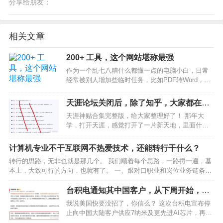
分享给朋友：
相关文章
200+ 工具，这个网站堪称最强
作为一个乱七八糟什么都懂一点的电脑小白，日常
经常被别人增加些临时任务，比如PDF转Word，提
取视频里的音频，图片加个边框。之前，电脑里安
装了不少这类的软件，虽然能满足要求，但装的多
天涯论坛关闭后，除了知乎，大家都在逛
了，总感觉电脑卡卡的。最近发现了一个超强的在
什么？
天涯神贴合集完整版，给大家整理好了！ 那年大
线工具网站，首…
学，打开天涯，感觉打开了一片新天地，里面什么
样的人都有，有大神也有蛇神，比某乎好太多了，
可惜后面关了很多年前，天涯社区曾出现了不少深
计算机专业不干互联网不热爱技术，还能转行干什么？
受欢迎的帖子，成功地预言了许多形势和事件。这
转行的思路，无非也就是那几个。 我们顺着每个思路，一路捋一遍，基
些帖子因此被冠以“天…
本上，大致可行的方向，也就有了。 一、跟对口职业和岗位业务链条相
邻的职业和岗位计算机专业如果找到了对口的技术岗位，跟技术工作联
系最紧密的岗位是什么？ 产品经理。当然，大多数产品…
台积电通知其中国客户，从下周开始，所
有 7nm 及以下芯片出货将停止。如何看待
我说美国快要没招了，你信么？ 这次台积电宣布停
这一行为？
止向中国大陆客户供应7纳米及更先进AI芯片，再加
上前段时间台积电对华为的制裁，我们基本可以认