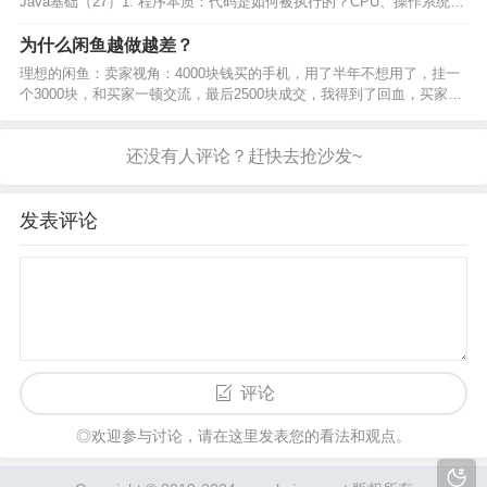
Java基础（27）1. 程序本质：代码是如何被执行的？CPU、操作系统、
虚拟机各司何职？2. 基础语法：从CPU角度看变量、数组、类型、运
算、跳转、函数等语法3. 引用类型：…
为什么闲鱼越做越差？
理想的闲鱼：卖家视角：4000块钱买的手机，用了半年不想用了，挂一
个3000块，和买家一顿交流，最后2500块成交，我得到了回血，买家得
到了便宜； 买家视角：想用一台4000块的手机，但是手里只有2500块，
来到闲鱼和卖家一顿交流，最后25…
发表评论
评论
◎欢迎参与讨论，请在这里发表您的看法和观点。