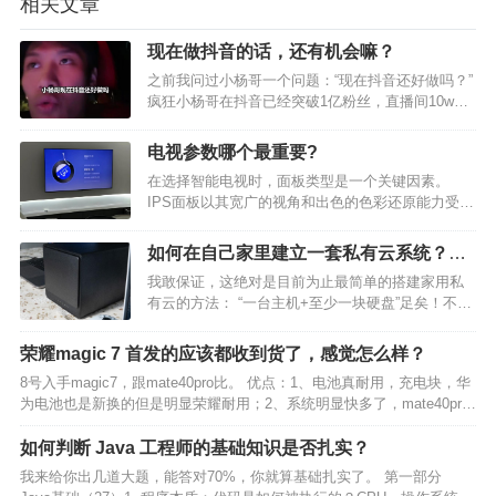
相关文章
现在做抖音的话，还有机会嘛？
之前我问过小杨哥一个问题：“现在抖音还好做吗？”
疯狂小杨哥在抖音已经突破1亿粉丝，直播间10w的
在线观看人数，日常带货随便一场也是上7位数的数
据。 现在抖音的市场好像已经被头部占领，资源靠
电视参数哪个最重要?
前，普通人似乎已经没有机会了？ 下面是小杨哥对
在选择智能电视时，面板类型是一个关键因素。
于做…
IPS面板以其宽广的视角和出色的色彩还原能力受到
青睐，尤其适合日常观看和游戏。 尽管可能会有轻
微的漏光，但在大多数情况下，这并不影响使用体
如何在自己家里建立一套私有云系统？需
验。 相比之下，VA面板提供更高的对比度和更深的
要哪些设备？
我敢保证，这绝对是目前为止最简单的搭建家用私
黑色，增强…
有云的方法： “一台主机+至少一块硬盘”足矣！不需
要任何专业知识，也没有复杂繁琐的步骤，十分钟
不到就能搭建好，帮你成功打开文件云储存新世界
荣耀magic 7 首发的应该都收到货了，感觉怎么样？
的大门！还在单纯依靠网盘进行文件存储的朋友，
8号入手magic7，跟mate40pro比。 优点：1、电池真耐用，充电块，华
不是我吐槽哈，…
为电池也是新换的但是明显荣耀耐用；2、系统明显快多了，mate40pro
下半年开始卡的不行，实在受不了了。3、声音、震动效果提升明显，指
纹反应灵敏很多。 缺点：…
如何判断 Java 工程师的基础知识是否扎实？
我来给你出几道大题，能答对70%，你就算基础扎实了。 第一部分