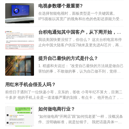
结的微信怎么办呢？今天针对这个问题，我就给大家做一哥比…
电视参数哪个最重要?
在选择智能电视时，面板类型是一个关键因素。
IPS面板以其宽广的视角和出色的色彩还原能力受到
青睐，尤其适合日常观看和游戏。 尽管可能会有轻
微的漏光，但在大多数情况下，这并不影响使用体
台积电通知其中国客户，从下周开始，所
验。 相比之下，VA面板提供更高的对比度和更深的
有 7nm 及以下芯片出货将停止。如何看待
我说美国快要没招了，你信么？ 这次台积电宣布停
黑色，增强…
这一行为？
止向中国大陆客户供应7纳米及更先进AI芯片，再加
上前段时间台积电对华为的制裁，我们基本可以认
为，台积电在高端芯片领域，已经彻底把大陆给拉
提升自己最快的方式是什么？
黑了，这也意味着中美芯片战已经到了最关键的时
1. 稻盛和夫说过： “改变自己最快的方法就是做自己
刻，一旦我们克…
害怕的事，不敢做的事，认为自己做不到，觉得不
可能的事。如果在自己的舒适区待久了，就会丧失
斗志，如果想快速的改变，可以坚持去做一些对自
用红米手机会很丢人吗？
己有益的事。 2. 早睡早起，坚持运动 保持旺盛的精
前些日子遇到了一位快递小哥，京东的，签收 小哥年纪不算大，目测二
力，…
十多岁 他的手机上全是一道道极严重的划痕，有点卡， 他开热点了，热
点名就是手机型号，红米9a，我父母的同款 现在他那边操作了一会，然
后又是我这边操作了一会 小哥看着我手机刷刷的…
如何做电商行业？
“如何做电商*开网店”跟“如何找老婆”一样，没概况条
件、没明确标准，就是扯犊子。 我把话题具体一点
说： 具备“两三万”启动资金、掌握“选品+上架优化”