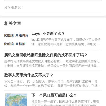
分享给朋友：
相关文章
Layui 不更新了么？
layui2.8已经于今天正式发布了，新增优化了大量特
性，这里按照layui更新日志的模块结构，详细为你
一一介绍。 基础风格调整 新版调整主色调为
#16baaa，在原有的墨绿基础上赋予了清新。 更简
腾讯文档回收站彻底删除文件真的找不回来了吗？
单的构建构建代码更简单，除字体外…
趁早打电话联系腾讯文档的人可能还有救，一般这种都是数据库里标记
为删除，文件还没有实际删除，然后经过一段时间后程序统一进行真删
除。这个“一段时间”可长可短，可能是一小时也可能是几天几个月甚至几
年，要看腾讯服务器的程序是怎么写的。 不过你联系腾…
数字人民币为什么又不火了？
我完全不懂行。 我一开始以为，数字人民币，是对我银行里的每一分
钱，都赋予一个独一无二的数字编码。 我要用一块钱买矿泉水，它就从
我的存款中随机选取一百个一分钱，组合成一块钱，支付给商家。 我花
一百块钱吃饭，它就随机选取一万个一分钱，组合成一百…
下一个风口最可能是什么？
肯定是一带一路了，国内没什么卷的空间了，现在
国家正在给一带一路的第三世界国家建设基础设