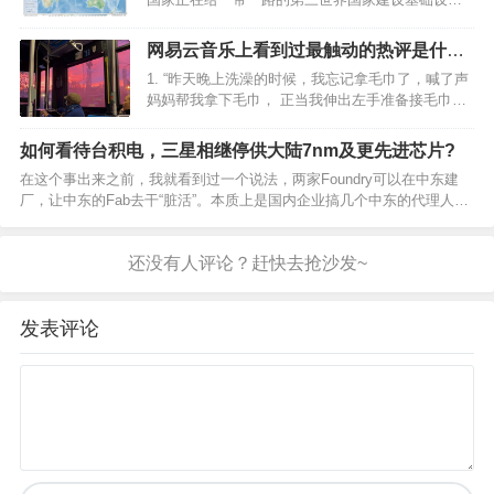
施，等交通打通之后，就是通信打通，通信打通就
是贸易打通，未来我建议大家重仓小语种，阿拉伯
网易云音乐上看到过最触动的热评是什
语最值得学（也有其他小语种自己去查一带一路国
么？
1. “昨天晚上洗澡的时候，我忘记拿毛巾了，喊了声
家），将来去其他国家随…
妈妈帮我拿下毛巾， 正当我伸出左手准备接毛巾的
时候，我愣了一下，又换了右手。” 希望你永远不会
听懂这句话， 永远都不要懂。 ——网易云热评《关
如何看待台积电，三星相继停供大陆7nm及更先进芯片?
键词》 2. 小时候跟着父亲去城里卖西瓜，害…
在这个事出来之前，我就看到过一个说法，两家Foundry可以在中东建
厂，让中东的Fab去干“脏活”。本质上是国内企业搞几个中东的代理人，
装作是中东的初创Fabless企业去下单，人家Foundry大概率睁一只眼闭
一只眼，只管数钱。然而，紧接…
发表评论