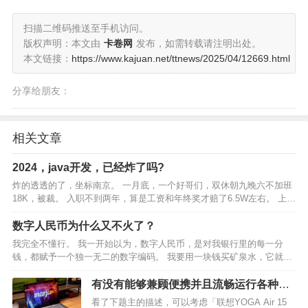
扫描二维码推送至手机访问。
版权声明：本文由
卡卷网
发布，如需转载请注明出处。
本文链接：
https://www.kajuan.net/ttnews/2025/04/12669.html
分享给朋友：
相关文章
2024，java开发，已经炸了吗?
炸的透透的了，坐标南京。 一月底，一个好哥们，双休朝九晚六不加班
18K，被裁。 入职不到两年，算是工资和年终奖才赔了6.5W左右。 上周
五新公司入职，周六开始加班。现在每周134加班到晚上八点，好像薪资
还不如以前高。三月上旬，另一个好哥们，…
数字人民币为什么又不火了？
我完全不懂行。 我一开始以为，数字人民币，是对我银行里的每一分
钱，都赋予一个独一无二的数字编码。 我要用一块钱买矿泉水，它就从
我的存款中随机选取一百个一分钱，组合成一块钱，支付给商家。 我花
一百块钱吃饭，它就随机选取一万个一分钱，组合成一百…
有没有能够兼顾便携并且流畅运行各种AI
应用的笔记本？求推荐?
看了下题主的描述，可以考虑「联想YOGA Air 15