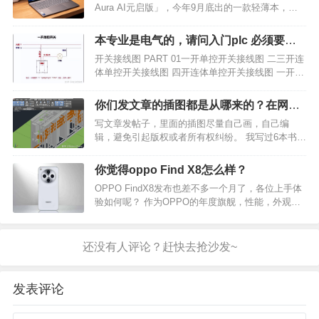
Aura AI元启版」，今年9月底出的一款轻薄本，也
通过了英特尔Evo严苛认证。 处理器用了英特尔最
新的「酷睿 Ultra 7 258V」，主要亮点就是AI性能、
本专业是电气的，请问入门plc 必须要从
图形处理能力和能效，很…
电工接线开始吗，我怕被公司骗了，想请
开关接线图 PART 01一开单控开关接线图 二三开连
教各位?
体单控开关接线图 四开连体单控开关接线图 一开五
孔单控插座接线图 二开五孔单控插座接线图 一开双
控开关接线图 二三开单控开关接线图 四开单控开关
你们发文章的插图都是从哪来的？在网上
接线图 一…
搜出来的图能用吗？
写文章发帖子，里面的插图尽量自己画，自己编
辑，避免引起版权或者所有权纠纷。 我写过6本书，
在知乎上也写了4000篇帖子和文章，其中的插图都
是自己绘制的，照片绝大多数是自己拍摄的，摘自
你觉得oppo Find X8怎么样？
技术样本的图则必须加以说明。 自己制图，看似麻
OPPO FindX8发布也差不多一个月了，各位上手体
烦，但积少成…
验如何呢？ 作为OPPO的年度旗舰，性能，外观，
屏幕等方面都有不小的提升，篇幅有限，下面挑最
值得讲的两个点，就是OPPO Find X8的外观和影
像。 众所周知，这次OPPO Fin…
发表评论