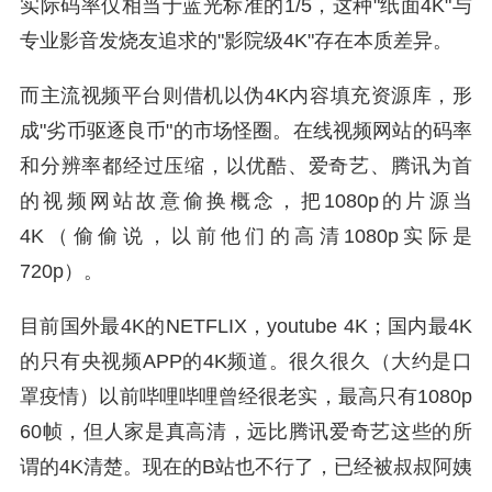
实际码率仅相当于蓝光标准的1/5，这种"纸面4K"与
专业影音发烧友追求的"影院级4K"存在本质差异。
而主流视频平台则借机以伪4K内容填充资源库，形
成"劣币驱逐良币"的市场怪圈。在线视频网站的码率
和分辨率都经过压缩，以优酷、爱奇艺、腾讯为首
的视频网站故意偷换概念，把1080p的片源当
4K（偷偷说，以前他们的高清1080p实际是
720p）。
目前国外最4K的NETFLIX，youtube 4K；国内最4K
的只有央视频APP的4K频道。很久很久（大约是口
罩疫情）以前哔哩哔哩曾经很老实，最高只有1080p
60帧，但人家是真高清，远比腾讯爱奇艺这些的所
谓的4K清楚。现在的B站也不行了，已经被叔叔阿姨