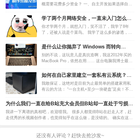
概需要花费多少资金？ 一、自主开发如果选择自主
开发，这里面门道可不少。 微信小程序认证费用:
300 /年 域名费用： 30 - 80 /年 服务器费用： 600 -
学了两个月网络安全，一直未入门怎么
3000 /年 这么一…
办，知乎大佬们给些建议吧？
你才学两个月，就想入门，笑不活了，我学了8年
了，还被人说是个菜鸟。 我学了这么多的渗透，依
然挖不到自己的漏洞。 ailx10：学习CSRF漏洞
ailx10：学习PHP XXE漏洞 ailx10：学习CORS漏洞
是什么让你抛弃了 Windows 而转向
ailx10：学习Cl…
Mac？
别的不说，这玩意儿是真抗造啊，我这2012年买的
MacBook Pro，依然在用…… 这台电脑我博士最后
两年用来写代码（只写不运行，运行要上集群）和
写论文，工作之后就变成生活和娱乐了，因为我一
如何在自己家里建立一套私有云系统？需
直用架子和外接键盘（颈椎不好）所以电脑看…
要哪些设备？
我敢保证，这绝对是目前为止最简单的搭建家用私
有云的方法： “一台主机+至少一块硬盘”足矣！不需
要任何专业知识，也没有复杂繁琐的步骤，十分钟
不到就能搭建好，帮你成功打开文件云储存新世界
为什么我们一直在给B站充大会员但B站却一直处于亏损状
的大门！还在单纯依靠网盘进行文件存储的朋友，
态？
我讲一下离谱的真相吧，欢迎喷我。 很多人都觉得B站在赶走人才，赶
不是我吐槽哈，…
走优秀的长视频创作者，也觉得知乎在这么做，是没错的。 确实在这么
做。而原因很简单。 只有影响力很大的KOL才有商业价值。 （KOL是指
“关键意见领袖”）而你说你是人才？ 对不起…