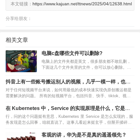
本文链接：
https://www.kajuan.net/ttnews/2025/04/12638.html
分享给朋友：
相关文章
电脑c盘哪些文件可以删除?
电脑上的文件夹都是英文，很多朋友都不敢乱删，
下面这几个文件夹里的文件，你可以放心删除。
一、可删除的文件1、Backup这是一个备份文件
夹，很多装机软件经常会把需要备份的东西，放在
抖音上有一些账号搬运别人的视频，几乎一模一样，也没
这个文件夹中。而当我们需要的软件正常保存之
判搬运，他们是怎么做到的？？
对于任何短视频平台来说，如何用最低的成本快速实现伪原创搬运都是
后，这些东西也…
需要解决的问题。 所有的短视频平台，包括抖音、快手、tiktok、视频
号、小红书、B站，甚至是FB、推特、INS、YouTube，它们的查重技术
都是类似的，只要你在网络环境设置得…
在 Kubernetes 中，Service 的实现原理是什么，它是如
何实现服务发现的？
行，问的这个问题挺有意思，Kubernetes 里 Service 是怎么实现的，服
务发现是怎么回事，咱就直说了。这事儿看起来挺玄乎，但掰开揉碎了
讲，也就那么回事。你得把这事儿想得简单点，别一上来就被啥术语吓
住了——其实全是些搬砖的套路。…
客观的讲，华为是不是真的遥遥领先？