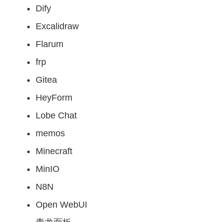
Dify
Excalidraw
Flarum
frp
Gitea
HeyForm
Lobe Chat
memos
Minecraft
MinIO
N8N
Open WebUI