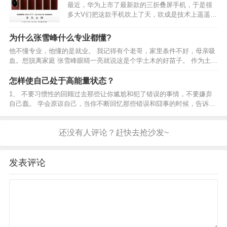
最近，华为上市了最新款的三折叠屏手机，于是很
多大V们把这款手机吹上了天，吹成是技术上遥遥领
先于全世界。谁要是敢质疑华而不实，就会被人扣
上一顶汉奸卖国贼美狗的帽子。把一个商品捧成了
为什么张雪峰什么专业都懂?
宗教和菩萨，你只能说好，不能说不好。其实这个
他不懂专业，他懂的是就业。 我记得有个老哥，家里条件不好，母亲吸
世界上，只要是人和…
血。想脱离家庭 张雪峰眼睛一亮就说这是个学土木的好苗子。 作为土木
人我可知道他说的太对了，这种人学土木毕业进中建中铁，直接给你拉
非洲看大鳄鱼呲牙。 工资不低还能脱离家庭，可不是…
怎样使自己处于高能量状态？
1、 不要习惯性的回顾过去那些让你尴尬和犯了错误的事情，不要嫌弃
自己蠢。 学会原谅自己，当你不断回忆那些错误和囧事的时候，告诉自
己：自己确实做错了，下次不要再犯即可，不需一遍遍的回忆。 这件事
情已经发生，不要再一遍遍的折磨自己，不断回忆一点…
发表评论