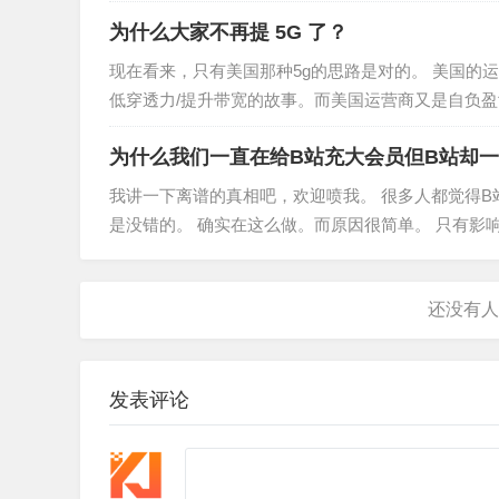
服：工作优点是时间自由，可自…
为什么大家不再提 5G 了？
现在看来，只有美国那种5g的思路是对的。 美国的运
低穿透力/提升带宽的故事。而美国运营商又是自负盈
说人家4g也菜，但是…
为什么我们一直在给B站充大会员但B站却
我讲一下离谱的真相吧，欢迎喷我。 很多人都觉得
是没错的。 确实在这么做。而原因很简单。 只有影响
你是人才？ 对不起…
发表评论