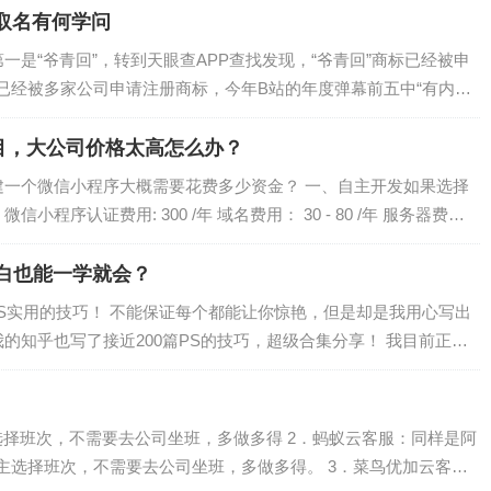
取名有何学问
第一是“爷青回”，转到天眼查APP查找发现，“爷青回”商标已经被申
也已经被多家公司申请注册商标，今年B站的年度弹幕前五中“有内味
目，大公司价格太高怎么办？
建一个微信小程序大概需要花费多少资金？ 一、自主开发如果选择
程序认证费用: 300 /年 域名费用： 30 - 80 /年 服务器费
白也能一学就会？
PS实用的技巧！ 不能保证每个都能让你惊艳，但是却是我用心写出
的知乎也写了接近200篇PS的技巧，超级合集分享！ 我目前正在
两个多月搞定两大软件的学…
择班次，不需要去公司坐班，多做多得 2．蚂蚁云客服：同样是阿
主选择班次，不需要去公司坐班，多做多得。 3．菜鸟优加云客