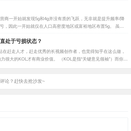
营商一开始就发现5g和4g并没有质的飞跃，无非就是提升频率/降
亏，因此一开始就仅在人口高密度地区或富裕地区布置5g。 虽然
一直处于亏损状态？
B站在赶走人才，赶走优秀的长视频创作者，也觉得知乎在这么做，
力很大的KOL才有商业价值。 （KOL是指“关键意见领袖”）而你说