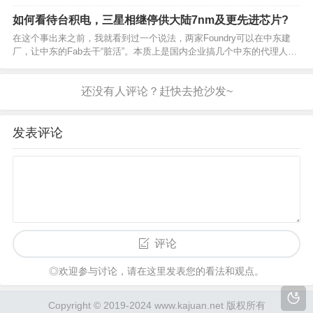
还被我骂他是傻子。 可是他说一回到公司就被老板
同事朋友看到，拿去反复查看，都在惊叹他这么快
如何看待台积电，三星相继停供大陆7nm及更先进芯片?
就买到新机。 跟亲戚朋友聚会，别人一看就知道
在这个事出来之前，我就看到过一个说法，两家Foundry可以在中东建
他…
厂，让中东的Fab去干“脏活”。本质上是国内企业搞几个中东的代理人，
装作是中东的初创Fabless企业去下单，人家Foundry大概率睁一只眼闭
一只眼，只管数钱。然而，紧接…
发表评论
评论
◎欢迎参与讨论，请在这里发表您的看法和观点。
Copyright © 2019-2024 www.kajuan.net 版权所有