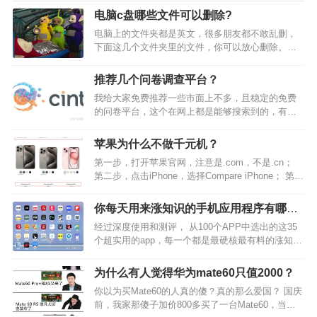
电脑c盘哪些文件可以删除?
电脑上的文件夹都是英文，很多朋友都不敢乱删，
下面这几个文件夹里的文件，你可以放心删除。
一、可删除的文件1、Backup这是一个备份文件
夹，很多装机软件经常会把需要备份的东西，放在
推荐几个问卷调查平台？
这个文件夹中。而当我们需要的软件正常保存之
我给大家免费推荐一些市面上不多，且稳定的免费
后，这些东西也…
的问卷平台，这个在网上都是能够搜索到的，有的
还是世界500钱企业，这里推荐的基本上都是上市的
问卷公司了。上面都是可以免费去注册的，对外公
苹果为什么不做千元机？
开开放的，做完了直接奖励美刀的，不需要兑换卡
第一步，打开苹果官网，注意是.com，不是.cn；
什么的。 C…
第二步，点击iPhone，选择Compare iPhone； 第三
步，选择最新iPhone 15系列，查看起售价格，分别
为$1199，$999，$799。 这不妥妥的千元机吗，怎
你每天用来涨知识的手机应用程序有哪
么苹果…
些？
经过深度使用和测评， 从100个APP中选出的这35
个超实用的app，每一个都是最硬核最有料的涨知识
神器！每天打开看看，能让你提神醒脑，眼界大
开，成为朋友聚会上的话题王者！ 先放上全部APP
为什么有人觉得华为mate60只值2000？
目录，有新闻资讯类、英语学习类、读书类、影视
你以为买Mate60的人真的傻？真的那么爱国？ 国庆
类…
前，我家那傻子加价800多买了一台Mate60，当时