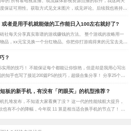
文列举的 所有看电视直播、或流媒体影视资源点播的软件，我这两天
度保证可用性。获取方式见文末图片，或见评论。后续我也将持续
的，保证都是最新可用版本。作为一个…
或者是用手机就能做的工作能日入100左右就好了?
砖社每天分享真实靠谱的游戏赚钱的方法。 整个游戏的攻略用一
物品，xx元宝兑换一个分红物品。你把你打游戏得来的元宝去兑换
xx元的分红。（具体看是哪个分红物品，…
技巧？
PS实用的技巧！ 不能保证每个都能让你惊艳，但是却是我用心写出
的知乎也写了接近200篇PS的技巧，超级合集分享！ 分享25个关
倒影1、新建文档，15…
面无短板的新手机，有没有「闭眼买」的机型推荐？
机扎堆发布，不知道大家看爽了没？ 这一代的性能续航大提升，
老款也有不小的降幅，今年双 11 算是相当适合换手机的节点了！ 这
间值得购买的手机...…