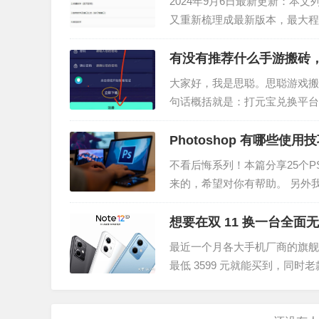
2024年9月6日最新更新：本
又重新梳理成最新版本，最大程
更新，文章是旧的软件也会是新
有没有推荐什么手游搬砖，
大家好，我是思聪。思聪游戏搬
句话概括就是：打元宝兑换平台
平台的分红物品，就能每天领取
Photoshop 有哪些使用
不看后悔系列！本篇分享25个
来的，希望对你有帮助。 另外我
于PS的技巧 一、快速制作文字
想要在双 11 换一台全
最近一个月各大手机厂商的旗舰
最低 3599 元就能买到，同时
次，小黑就给大家推荐双 11 期