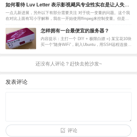
整，没有花里胡哨的各种资讯推送，热搜日报整理
如何看待 Luv Letter 表示影视飓风专业性实在是让人失
归纳好，想看再点开查看，看着舒适度直接拉满！
望？
一点儿新进展，另外以下有部分需要关注 对于统一变量的问题。这个我
实…
在对比上面有写小字解释，我在一开始使用ffmpeg来控制变量。但是发
现了不少问题，比如因为遗留bug，会强制将非整数帧的素材转码为VFR
导致无法正确帧间对比，因此不考虑，同时尽…
怎样拥有一台最便宜的服务器？
内容提示：主打一个 DIY + 极限白嫖 =) 某宝花10块
买一个“随身WiFi”，刷入Ubuntu，用SSH远程连接，
但是记得一定要把外壳撬掉然后粘个散热器（哪怕
是白萝卜也彳亍），否则会过热 详细去酷安社区搜
“随身WiFi” ======…
发表评论
评论