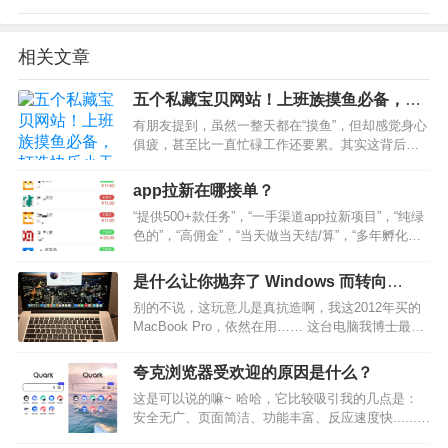
相关文章
五个私藏宝贝网站！上班族摸鱼必备，打
造快乐小天地
有朋友提到，虽然一整天都在“摸鱼”，但却感觉身心
俱疲，甚至比一直忙碌工作还要累。其实这背后是
有科学依据的。当人专注于工作时，会进入一种“心
流”状态，这种状态让人感到兴奋、满足且充实。相
app拉新在哪接单？
反，如果在工作时分心“摸鱼”，会导致注意力分散，
“提供500+款任务”，“一手渠道app拉新项目”，“纯绿
增加认知…
色的”，“高佣金”，“当天做当天结/算”，“多年孵化经
验”，“独立后台一对一帮扶持” 以上这种还有人信
吗？？？作为一个做了三个月时间并且也踩过坑的
是什么让你抛弃了 Windows 而转向
人告诉你，不要轻易相信发这种广告的，…
Mac？
别的不说，这玩意儿是真抗造啊，我这2012年买的
MacBook Pro，依然在用…… 这台电脑我博士最后
两年用来写代码（只写不运行，运行要上集群）和
写论文，工作之后就变成生活和娱乐了，因为我一
夸克浏览器受欢迎的原因是什么？
直用架子和外接键盘（颈椎不好）所以电脑看…
这是可以说的嘛~ 哈哈，它比较吸引我的几点是：
安全无广、页面简洁、功能丰富、反应速度快......
首页页面支持自定义，喜欢什么样子都可以自己调