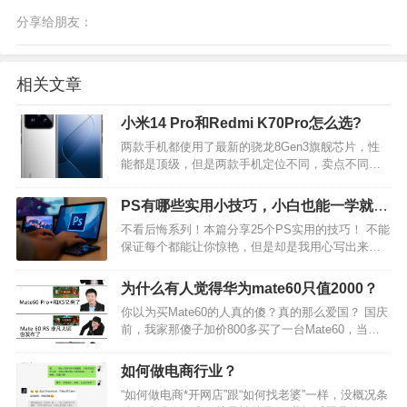
分享给朋友：
相关文章
小米14 Pro和Redmi K70Pro怎么选?
两款手机都使用了最新的骁龙8Gen3旗舰芯片，性
能都是顶级，但是两款手机定位不同，卖点不同，
红米K70 Pro定位主打性能的旗舰入门手机，小米
14Pro定位旗舰中高端手机。具体根据个人需求与预
PS有哪些实用小技巧，小白也能一学就
算来选择： 两款手机的相同、相似点：都使用了骁
会？
不看后悔系列！本篇分享25个PS实用的技巧！ 不能
龙…
保证每个都能让你惊艳，但是却是我用心写出来
的，希望对你有帮助。 另外我的知乎也写了接近
200篇PS的技巧，超级合集分享！ 我目前正在带一
为什么有人觉得华为mate60只值2000？
个PS/Ai的软件训练营，两个多月搞定两大软件的
你以为买Mate60的人真的傻？真的那么爱国？ 国庆
学…
前，我家那傻子加价800多买了一台Mate60，当时
还被我骂他是傻子。 可是他说一回到公司就被老板
同事朋友看到，拿去反复查看，都在惊叹他这么快
如何做电商行业？
就买到新机。 跟亲戚朋友聚会，别人一看就知道
“如何做电商*开网店”跟“如何找老婆”一样，没概况条
他…