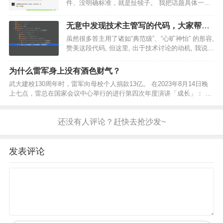
件、没明确标准，就是扯犊子。 我把话题具体一点
说： 具备“两三万”启动资金、掌握“选品+上架优化”
基础技能，小则月入三五千、多则上万。跟摆地摊
无意中发现技术主管写的代码，大家帮忙
一样，有进货的钱、也不怕苦不怕累、稍微有点生
看看什么水平?
虽然很多答主用了诸如“典范级”、“心旷神怡” 的形容,
意…
赞美这段代码, 但这里, 出于技术讨论的动机, 我说说
不同看法. 栈, 如果善于利用栈来处理树结构, 那么可
以写出更简洁的代码, 根本不需要 recuresiveFn 这
为什么雷军身上没有酒色财气？
种方法. 泛型…
武大建校130周年时，雷军向母校个人捐款13亿。 在2023年8月14日晚
上七点，雷总在国家会议中心举行的进行第四次年度演讲「成长」： 全
篇都在谈成长、梦想，这么多年了，始终做到了知行合一，我相信酒色
财气可能真不是他所追求的，一直追求的就像…
发表评论