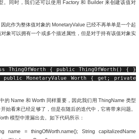
cy 类型。同时，我们还可以使用 Factory 和 Builder 来创建该值对
整体值对象的 MonetaryValue 已经不再单单是一个起
值对象可以拥有一个或多个描述属性，但是对于持有该值对象实
 ThingOfWorth { public ThingOfWorth() { }
public MonetaryValue Worth { get; private
 Name 和 Worth 同样重要，因此我们用 ThingName 类型
g 类型在一开始看来已经足够了，但是在随后的迭代中，它将带来问题。
fWorth 模型中泄漏出去。如下代码所示：
ingOfWorth.name(); String capitalizedName