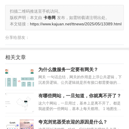
扫描二维码推送至手机访问。
版权声明：本文由
卡卷网
发布，如需转载请注明出处。
本文链接：
https://www.kajuan.net/ttnews/2025/05/13389.html
分享给朋友：
相关文章
为什么微服务一定要有网关？
网关 一句话总结，网关的作用是上浮公共逻辑，下
沉差异逻辑。公共逻辑就是所有接口都需要做的
事，比如权限校验，限流算法等，这样业务就只需
要关心业务逻辑即可。下面是一个对比图： 当然除
有哪些网站，一旦知道，你就离不开了？
了一些公共逻辑外， 路由也是网关的核心功能，它
这六个网站，一旦用过，基本上是离不开了。都是
可以进行流量…
我超爱的一些网站，基本上每天都用。 1 地图生成
器 第一个，我要给大家推荐的是地图生成器。可以
下载到各省，各市，各县的svg格式的地图素材。
夸克浏览器受欢迎的原因是什么？
这些素材导入PPT中都是可以编辑的。 可以单独更