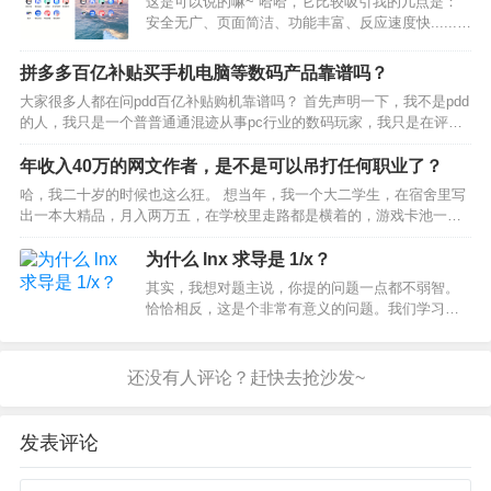
这是可以说的嘛~ 哈哈，它比较吸引我的几点是：
改颜色…
安全无广、页面简洁、功能丰富、反应速度快......
首页页面支持自定义，喜欢什么样子都可以自己调
整，没有花里胡哨的各种资讯推送，热搜日报整理
拼多多百亿补贴买手机电脑等数码产品靠谱吗？
归纳好，想看再点开查看，看着舒适度直接拉满！
大家很多人都在问pdd百亿补贴购机靠谱吗？ 首先声明一下，我不是pdd
实…
的人，我只是一个普普通通混迹从事pc行业的数码玩家，我只是在评论
区看到很多人都在无脑推百亿补贴，特地发一条怗子来说明一下这个东
西。此怡不存在偏向引导，此站仅站在我个人角度…
年收入40万的网文作者，是不是可以吊打任何职业了？
哈，我二十岁的时候也这么狂。 想当年，我一个大二学生，在宿舍里写
出一本大精品，月入两万五，在学校里走路都是横着的，游戏卡池一
开，看都不看，氪到出货为止。iPhone12pro一发布直接买，还买了个
iPad Pro，都是官网直接买的，Appl…
为什么 lnx 求导是 1/x？
其实，我想对题主说，你提的问题一点都不弱智。
恰恰相反，这是个非常有意义的问题。我们学习一
门知识，尤其是数学知识，要知其然，更要知其所
以然。今天，我尝试从 “如何去定义“的角度出发来
解释这个问题，不玩公式推导的符号游戏。希望能
带来新的启发。为…
发表评论