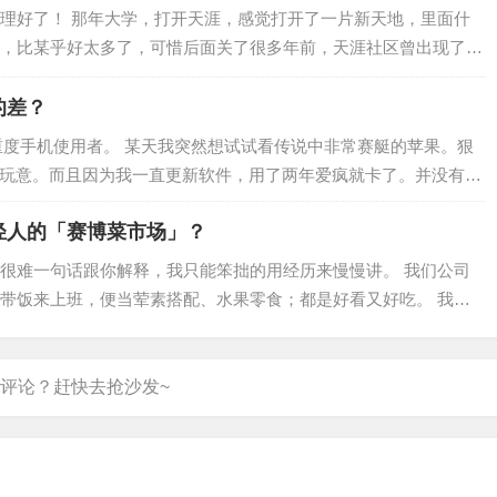
理好了！ 那年大学，打开天涯，感觉打开了一片新天地，里面什
，比某乎好太多了，可惜后面关了很多年前，天涯社区曾出现了不
了许多形势和事件。这些帖子因此被冠以“天…
的差？
重度手机使用者。 某天我突然想试试看传说中非常赛艇的苹果。狠
鸡玩意。而且因为我一直更新软件，用了两年爱疯就卡了。并没有传
轻人的「赛博菜市场」？
很难一句话跟你解释，我只能笨拙的用经历来慢慢讲。 我们公司
带饭来上班，便当荤素搭配、水果零食；都是好看又好吃。 我自
入了带饭大军： 直到某一天深夜我闲着…