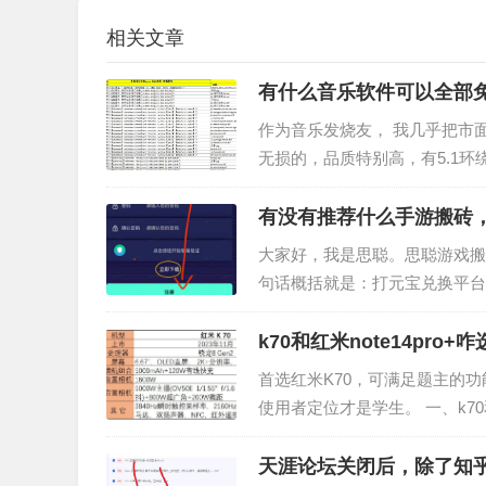
相关文章
有什么音乐软件可以全部
作为音乐发烧友， 我几乎把市
无损的，品质特别高，有5.1环
录，大概有30万张专辑。 有
有没有推荐什么手游搬砖，
大家好，我是思聪。思聪游戏搬
句话概括就是：打元宝兑换平台
平台的分红物品，就能每天领取
k70和红米note14pro+咋
首选红米K70，可满足题主的功能需
使用者定位才是学生。 一、k70和
能为主。最佳使用对象是喜欢…
天涯论坛关闭后，除了知