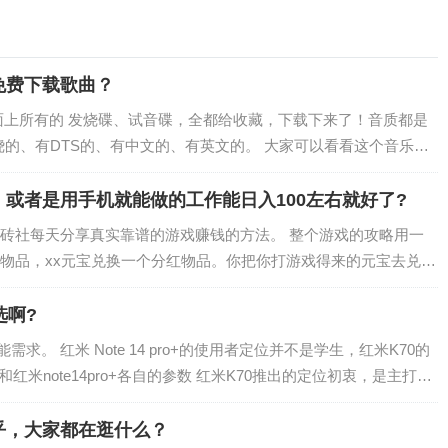
免费下载歌曲？
面上所有的 发烧碟、试音碟，全都给收藏，下载下来了！音质都是
绕的、有DTS的、有中文的、有英文的。 大家可以看看这个音乐目
需要下载软件的朋友，可以双击…
或者是用手机就能做的工作能日入100左右就好了?
砖社每天分享真实靠谱的游戏赚钱的方法。 整个游戏的攻略用一
物品，xx元宝兑换一个分红物品。你把你打游戏得来的元宝去兑换
xx元的分红。（具体看是哪个分红物品，…
选啊?
求。 红米 Note 14 pro+的使用者定位并不是学生，红米K70的
红米note14pro+各自的参数 红米K70推出的定位初衷，是主打性
乎，大家都在逛什么？