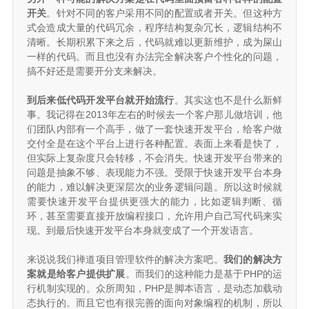
开关
。针对不同的客户采用不同的配置或者开关。但这种方
式会造成大量的代码冗余，程序结构复杂冗长，逻辑结构不
清晰。长期积累下来之后，代码就难以更新维护，成为屎山
一样的代码。而且也没有办法完全解决客户个性化的问题，
搞不好还是需要开分支来解决。
到后来低代码开发平台就开始流行
。其实这也不是什么新鲜
事。我记得在2013年左右的时候去一个客户那儿做培训，他
们团队内部有一个高手，做了一套快速开发平台，给客户做
交付全是在这个平台上进行各种配置。表面上来看是快了，
但实际上复杂度只会转移，不会消失。快速开发平台带来的
问题是抽象不够、表现能力不强。受限于快速开发平台本身
的能力，难以解决更深层次的业务逻辑问题。所以这时候就
需要快速开发平台提供更强大的能力，比如逻辑判断、循
环，甚至需要直接开放编程接口，允许用户自己写代码来实
现。到最后快速开发平台本身就变成了一个开发语言。
来说说我们禅道项目管理软件的解决方案吧。
我们的解决方
案就是给客户提供扩展
。而我们的这种能力是基于PHP的运
行机制实现的。众所周知，PHP是脚本语言，是动态加载动
态执行的。而且它也有很完善的面向对象编程的机制，所以