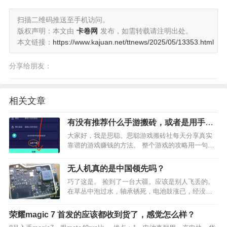
扫描二维码推送至手机访问。
版权声明：本文由
卡卷网
发布，如需转载请注明出处。
本文链接：
https://www.kajuan.net/ttnews/2025/05/13353.html
分享给朋友：
相关文章
有没有推荐什么手游搬砖，或者是用手机
就能做的工作能日入100左右就好了?
大家好，我是思聪。思聪游戏搬砖社每天分享真实
靠谱的游戏赚钱的方法。 整个游戏的攻略用一句话
概括就是：打元宝兑换平台物品，xx元宝兑换一个
分红物品。你把你打游戏得来的元宝去兑换平台的
无人机真的是中国领先吗？
分红物品，就能每天领取xx元的分红。（具体看是
巧了这是。 捡到了一台大疆。应该是别人飞丢的。
哪个分红物品，…
在草丛中泡过水，轴承锈死，电池鼓涨已，经没有
维修价值了。但作为玩电子的，免不了要把它解
剖，研究一番。那么，我们看看它的国产化率能有
荣耀magic 7 首发的应该都收到货了，感觉怎么样？
多少吧。图片说话： 解释一下吧。…