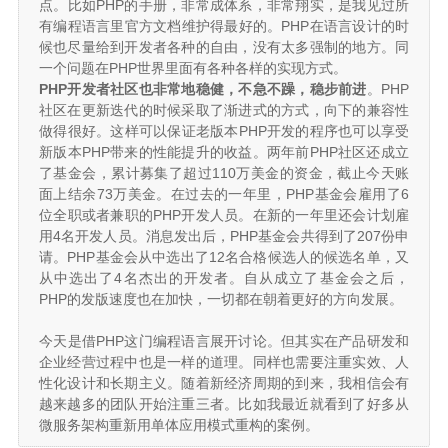
点。比如PHP的手册，非常成体系，非常翔实，是我见过所
有编程语言里官方文档维护得最好的。PHP在语言设计的时
候也尽量给到开发者各种的自由，没有太多强制的地方。同
一个问题在PHP世界里面有各种各样的实现方式。
PHP开发者社区也非常地稳健，不急不躁，稳步前进
。PHP
社区在更新迭代的时候采取了渐进式的方式，向下的兼容性
做得很好。这样可以保证老版本PHP开发的程序也可以享受
新版本PHP带来的性能提升的收益。两年前PHP社区还成立
了基金会，累计募集了超过110万美金的资金，截止今天账
面上结余73万美金。在过去的一年里，PHP基金会雇用了6
位全职或者兼职的PHP开发人员。在新的一年里还会计划雇
用4名开发人员。消息发出后，PHP基金会共得到了207份申
请。PHP基金会从中选出了12名合格候选人的候选名单，又
从中选出了4名杰出的开发者。自从成立了基金会之后，
PHP的发版速度也在加快，一切都在朝着更好的方向发展。
今天是借PHP这门编程语言展开讨论。但其实在产品研发和
企业经营过程中也是一样的道理。同样也需要注重实效、人
性化设计和长期主义。随着新经济周期的到来，我相信会有
越来越多的团队开始注重三者。比如我最近就看到了好多从
微服务架构重新用单体应用模式重构的案例。