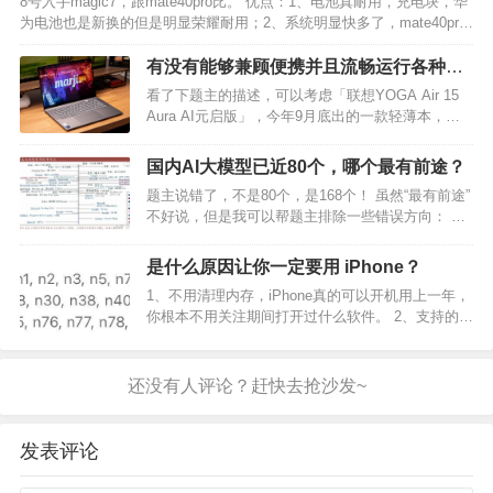
8号入手magic7，跟mate40pro比。 优点：1、电池真耐用，充电块，华
为电池也是新换的但是明显荣耀耐用；2、系统明显快多了，mate40pro
下半年开始卡的不行，实在受不了了。3、声音、震动效果提升明显，指
纹反应灵敏很多。 缺点：…
有没有能够兼顾便携并且流畅运行各种AI
应用的笔记本？求推荐?
看了下题主的描述，可以考虑「联想YOGA Air 15
Aura AI元启版」，今年9月底出的一款轻薄本，也
通过了英特尔Evo严苛认证。 处理器用了英特尔最
新的「酷睿 Ultra 7 258V」，主要亮点就是AI性能、
国内AI大模型已近80个，哪个最有前途？
图形处理能力和能效，很…
题主说错了，不是80个，是168个！ 虽然“最有前途”
不好说，但是我可以帮题主排除一些错误方向： 开
源大模型一定比闭源的有前途吗？参数量大的模型
一定就比小模型有前途吗？榜单排名高的大模型一
是什么原因让你一定要用 iPhone？
定更有前途吗？2024年3月更新，243个大模型中
1、不用清理内存，iPhone真的可以开机用上一年，
有…
你根本不用关注期间打开过什么软件。 2、支持的频
段足够多，天天在国内走动倒是无所谓，很多
Android手机一旦出去了，就会发现很多运营商接入
都是问题，更不用说各种本土化的服务了。 3、…
发表评论