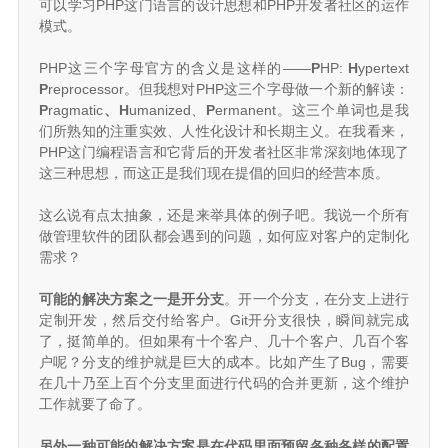
可以学习PHP这门语言的设计思想和PHP开发者社区的运作
模式。
PHP这三个字母官方的含义是这样的——
P
HP:
H
ypertext
P
reprocessor。但我想对PHP这三个字母做一个新的解读：
P
ragmatic
、H
umanized、
P
ermanent。这三个单词也是我
们所熟知的注重实效、人性化设计和长期主义。在我看来，
PHP这门编程语言和它背后的开发者社区非常深刻地体现了
这三种思想，而这正是我们现在提倡的回归的经营本质。
这么说有点太抽象，还是来举具体的例子吧。我说一个所有
做管理软件的团队都会遇到的问题，如何应对客户的定制化
需求？
可能的解决方案之一是开分支
。开一个分支，在分支上进行
定制开发，然后交付给客户。Git开分支很快，瞬间就完成
了，挺简单的。但如果有十个客户、几十个客户、几百个客
户呢？分支的维护就是巨大的成本。比如产生了Bug，需要
在几十乃至上百个分支里面进行代码的合并更新，这个维护
工作就要了命了。
另外一种可能的解决方案是在代码里面预留各种各样的配置