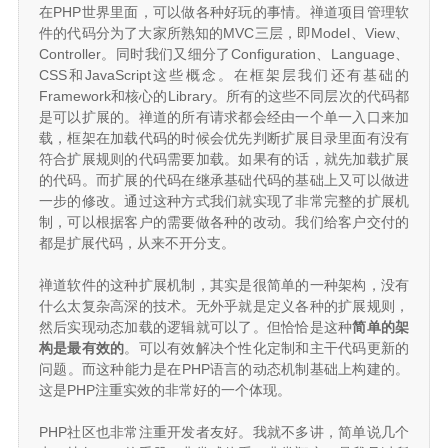
在PHP世界里面，可以做各种好玩的事情。禅道项目管理软
件的代码分为了大家所熟知的MVC三层，即Model、View、
Controller。同时我们又细分了Configuration、Language、
CSS和JavaScript这些概念。在框架层我们还有基础的
Framework和核心的Library。所有的这些不同层次的代码都
是可以扩展的。禅道的所有请求都会经由一个单一入口来加
载，框架在加载代码的时候会优先判断扩展目录里面有没有
符合扩展规则的代码需要加载。如果有的话，就先加载扩展
的代码。而扩展的代码在继承基础代码的基础上又可以做进
一步的修改。通过这种方式我们就实现了非常完整的扩展机
制，可以根据客户的需要做各种的改动。我们给客户交付的
都是扩展代码，从来不开分支。
禅道软件的这种扩展机制，其实是很简单的一种架构，没有
什么太复杂高深的技术。无外乎就是定义各种的扩展规则，
然后实现动态加载的逻辑就可以了。但恰恰是这种
简单的架
构是最有效的
。可以有效解决个性化定制和主干代码更新的
问题。而这种能力是在PHP语言的动态机制基础上构建的。
这是PHP注重实效的非常好的一个体现。
PHP社区也非常注重开发者友好。我就不多讲，简单说几个