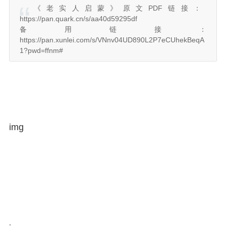
《老实人启蒙》原文PDF链接：
https://
pan.quark.cn/s/aa40d592
95df
备用链接：
https://
pan.xunlei.com/s/VNnv04
UD890L2P7eCUhekBeqA
1?pwd=ffnm#
img