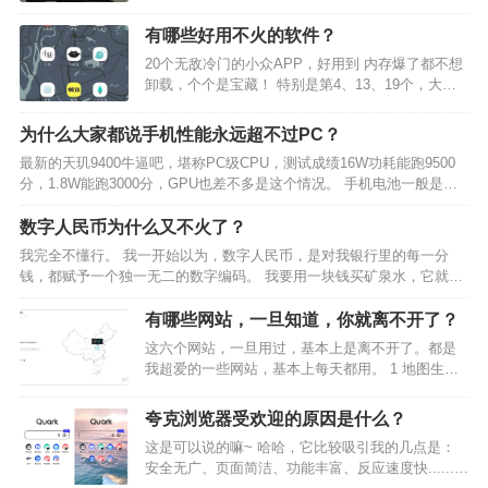
青睐，尤其适合日常观看和游戏。 尽管可能会有轻
微的漏光，但在大多数情况下，这并不影响使用体
有哪些好用不火的软件？
验。 相比之下，VA面板提供更高的对比度和更深的
20个无敌冷门的小众APP，好用到 内存爆了都不想
黑色，增强…
卸载，个个是宝藏！ 特别是第4、13、19个，大多
数人都没玩过~ 1、【毒汤日历 】 – 你的每日快乐
源泉 [iPhone/Android]好用指数：⭐⭐⭐⭐⭐ 下载地
为什么大家都说手机性能永远超不过PC？
址：各大应用商店…
最新的天玑9400牛逼吧，堪称PC级CPU，测试成绩16W功耗能跑9500
分，1.8W能跑3000分，GPU也差不多是这个情况。 手机电池一般是
4000-5000毫安时，电压3.7V。 也就是说，手机正常满载5W功耗下，这
个电池能支持运行4…
数字人民币为什么又不火了？
我完全不懂行。 我一开始以为，数字人民币，是对我银行里的每一分
钱，都赋予一个独一无二的数字编码。 我要用一块钱买矿泉水，它就从
我的存款中随机选取一百个一分钱，组合成一块钱，支付给商家。 我花
一百块钱吃饭，它就随机选取一万个一分钱，组合成一百…
有哪些网站，一旦知道，你就离不开了？
这六个网站，一旦用过，基本上是离不开了。都是
我超爱的一些网站，基本上每天都用。 1 地图生成
器 第一个，我要给大家推荐的是地图生成器。可以
下载到各省，各市，各县的svg格式的地图素材。
夸克浏览器受欢迎的原因是什么？
这些素材导入PPT中都是可以编辑的。 可以单独更
这是可以说的嘛~ 哈哈，它比较吸引我的几点是：
改颜色…
安全无广、页面简洁、功能丰富、反应速度快......