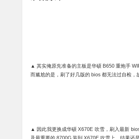
▲ 其实俺原先准备的主板是华硕 B650 重炮手 WI
而尴尬的是，刷了好几版的 bios 都无法过自检，故
▲ 因此我更换成华硕 X670E 吹雪，刷入最新 bios，把
及最重要的 8700G 装到 X670E 吹雪上，结果