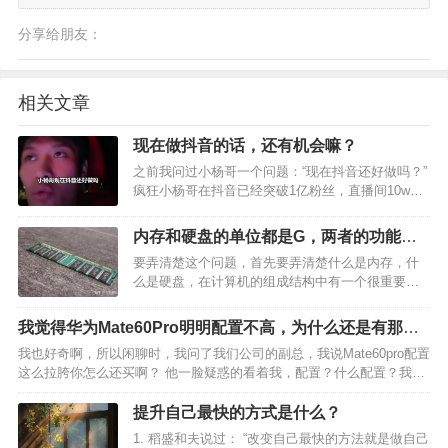
分享给朋友：
相关文章
现在做抖音的话，还有机会嘛？
之前我问过小杨哥一个问题：“现在抖音还好做吗？”
疯狂小杨哥在抖音已经突破1亿粉丝，直播间10w的
在线观看人数，日常带货随便一场也是上7位数的数
据。 现在抖音的市场好像已经被头部占领，资源靠
内存和硬盘的单位都是G，两者的功能是
前，普通人似乎已经没有机会了？ 下面是小杨哥对
什么？谁能用简单通俗的方式来解读一
要弄清楚这个问题，首先要弄清楚什么是内存，什
于做…
下？
么是硬盘，在计算机的组成结构中有一个很重要的
部分是存储器。它是用来存储程序和数据的部件。
对于计算机来说，有了存储器，才有记忆功能，，
我觉得华为Mate60Pro明明配置不高，为什么还是有那么
才能保证正常工作。存储器的种类很多。按其用途
多人买呢？
我也好奇啊，所以闲聊时，我问了我们公司的副总，我说Mate60pro配置
可分为主存储器与辅助…
这么拉胯你怎么还买啊？ 他一脸疑惑的看着我，配置？什么配置？我这
手机信号挺好的啊？ 我们总经理用的是去年华为出的折叠手机，花了一
万多，我也想问问他同样的问题，但奈何一直…
提升自己最快的方式是什么？
1. 稻盛和夫说过： “改变自己最快的方法就是做自己