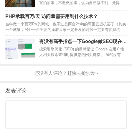
害怕的事，不敢做的事，认为自己做不到，觉得不
可能的事。如果在自己的舒适区待久了，就会丧失
斗志，如果想快速的改变，可以坚持去做一些对自
PHP承载百万/天 访问量需要用到什么技术？
己有益的事。 2. 早睡早起，坚持运动 保持旺盛的精
当年做一个百万PV的商城，也不过是两台2c4g的阿里云虚机罢了（其实
力，…
一台就够，另外一台主要的逼着大家一定开发的时候一定要有负载均衡
和横向扩容的意识）。当时框架还是Thinkphp3.2，框架提高运行效率的
开关全打开，标准的lnmp模式，单机…
有没有高手指点一下Google做SEO现在的
技巧啊？心好累。
搜索引擎优化 (SEO) 的目标是让 Google 在用户输
入相关搜索查询时提供您的网页链接。 虽然没有固
定的蓝图可以保证您获得最高排名，但有几种 SEO
最佳实践（您可以将其视为 SEO 规则）可以增加您
在非付费结果中获得良好排名的机会。…
发表评论