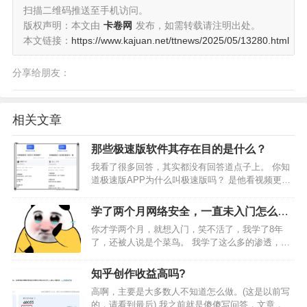
扫描二维码推送至手机访问。
版权声明：本文由
卡卷网
发布，如需转载请注明出处。
本文链接：
https://www.kajuan.net/ttnews/2025/05/13280.html
分享给朋友：
相关文章
那些极速版软件其存在目的是什么？
我看了很多回答，其实都没有回答道点子上。 你知
道极速版APP为什么叫极速版吗？ 是他看视频更快
吗？显然不是。 只是它的安装包体积更小，下载安
装速度更快而已，所以叫极速版app。当然啦，现在
学了两个月网络安全，一直未入门怎么
极速版APP和原声版APP，安装包已经没有区别
办，知乎大佬们给些建议吧？
你才学两个月，就想入门，笑不活了，我学了8年
了，这…
了，还被人说是个菜鸟。 我学了这么多的渗透，依
然挖不到自己的漏洞。 ailx10：学习CSRF漏洞
ailx10：学习PHP XXE漏洞 ailx10：学习CORS漏洞
知乎创作收益高吗?
ailx10：学习Cl…
高啊，主要是大多数人不知道怎么做。(这是以前写
的，请看到最后) 我之前就是傻傻写问答，文章，结