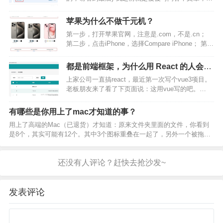
果一毛钱收益没有。 知乎上收益高的主要有盐选，
好物推荐，致知计划，付费咨询。1、盐选吧，是写
苹果为什么不做千元机？
故事，小说类的天堂，还有就是大咖们的地盘了，
第一步，打开苹果官网，注意是.com，不是.cn；
难度高。…
第二步，点击iPhone，选择Compare iPhone； 第三
步，选择最新iPhone 15系列，查看起售价格，分别
为$1199，$999，$799。 这不妥妥的千元机吗，怎
都是前端框架，为什么用 React 的人会有
么苹果…
优越感？
上家公司一直搞react，最近第一次写个vue3项目。
老板朋友来了看了下页面说：这用vue写的吧。
我：是... 老板朋友：一看就知道是vue做的。 这tm
你看一眼页面就知道用的啥框架？ 这感觉就是，我
有哪些是你用上了mac才知道的事？
一直用苹果，偶尔用了下华为打电话，有…
用上了高端的Mac（已退货）才知道：原来文件夹里面的文件，你看到
是8个，其实可能有12个。其中3个图标重叠在一起了，另外一个被拖动
到屏幕外面了。 用上了高端的Mac（已退货）才知道：原来鼠标灵敏度
有问题是因为系统内置了鼠标加速度，只能用控制…
发表评论