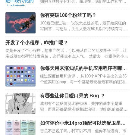
拥抱互联数字化社会。而现在，我们的工作和学习
方式呈现分布式态势，正在经历更大的颠覆：家已
俨然成为我们的办公和学习空间。戴尔科技集团正
你有突破100个粉丝了吗？
在不断提供创新…
100粉已经过啦！ 说说怎么过的吧，最开始疯狂的
写回答，写想法，关注人数在50几以下持续有两周
多，每天都关注变化，都是个位数增长，后来干脆
不看了。 到第三周时突然一周增长了100多人，一
开发了个小程序，咋推广呢？
天十几人，想想应该归功于多互动，给他人点赞评
要是开发了个小程序，想推广的话，可以先从自己的朋友圈子下手，让
论，让自己…
亲戚朋友都帮忙转发宣传，这样能先有点人气。 然后去一些跟你的小程
序相关的论坛、社区啥的，发帖子介绍介绍，吸引有兴趣的人。 还能找
些网红、博主合作，要是他们觉得你的小程序不错，帮忙…
你每天用来涨知识的手机应用程序有哪
些？
经过深度使用和测评， 从100个APP中选出的这35
个超实用的app，每一个都是最硬核最有料的涨知识
神器！每天打开看看，能让你提神醒脑，眼界大
开，成为朋友聚会上的话题王者！ 先放上全部APP
有哪些让你目瞪口呆的 Bug ？
目录，有新闻资讯类、英语学习类、读书类、影视
成都有个监狱情况比较特殊，关押的基本全是重
类…
犯，而且还都是经济犯和政治犯， 他们以前都是一
方大佬，在自己的一亩三分地翻手为云覆手为雨，
无非是不小心中箭落马或帮老大顶锅才进监狱， 所
如何评价小米14pro顶配可以选配卫星通
以即使进来了，他们依然保持着体面和骄傲，依从
话，小米15全系都无法选配？
雷总不是说了吗，我可以不用，但你不能没有。市
性差，虽然不至于和…