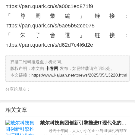
https://
pan.quark.cn/s/a00c1ed8
71f9
「尊周彙編」链接：
https://
pan.quark.cn/s/5ae5b52c
e075
「朱子會選」链接：
https://
pan.quark.cn/s/d62d7c4f
6d2e
扫描二维码推送至手机访问。
版权声明：本文由
卡卷网
发布，如需转载请注明出处。
本文链接：
https://www.kajuan.net/ttnews/2025/05/13220.html
分享给朋友：
相关文章
戴尔科技集团创新引擎推进IT现代化的十
种方式
过去十年间，大大小小的企业与组织机构都在