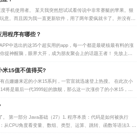
重度手机使用者。 某天我突然想试试看传说中非常赛艇的苹果。狠
鸡玩意。而且因为我一直更新软件，用了两年爱疯就卡了。并没有传
应用程序有哪些？
个APP中选出的这35个超实用的app，每一个都是最硬核最有料的涨
你提神醒脑，眼界大开，成为朋友聚会上的话题王者！ 先放上全
英语学习类、读书类、影视类…
小米15值不值得买?
有点姗姗来迟的小米15系列，一官宣就迅速登上热搜。 在此次小
14将是最后一代3999起的旗舰，那么这一次涨价了的小米15，值
下小米15将会有哪些升级点：…
？
 第一部分 Java基础（27）1. 程序本质：代码是如何被执行
法：从CPU角度看变量、数组、类型、运算、跳转、函数等语法3. 引