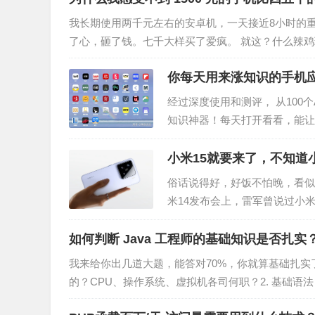
我长期使用两千元左右的安卓机，一天接近8小时的
了心，砸了钱。七千大样买了爱疯。 就这？什么辣
说中的用四五年不卡。 用了这…
你每天用来涨知识的手机
经过深度使用和测评， 从100
知识神器！每天打开看看，能让
部APP目录，有新闻资讯类、
小米15就要来了，不知道
俗话说得好，好饭不怕晚，看似
米14发布会上，雷军曾说过小米
不值得买呢？下面为大家总结一
如何判断 Java 工程师的基础知识是否扎实
我来给你出几道大题，能答对70%，你就算基础扎实了。
的？CPU、操作系统、虚拟机各司何职？2. 基础语
用类型：…