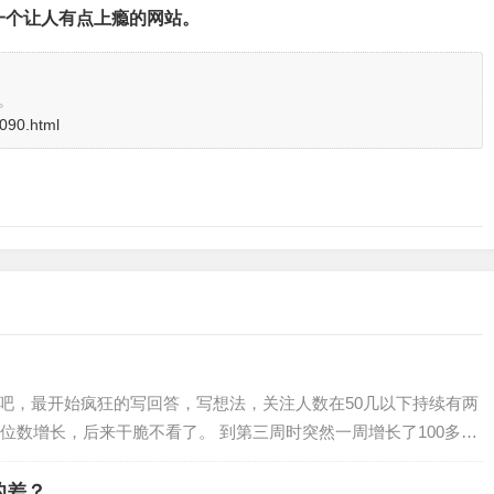
真的是一个让人有点上瘾的网站。
。
3090.html
的吧，最开始疯狂的写回答，写想法，关注人数在50几以下持续有两
位数增长，后来干脆不看了。 到第三周时突然一周增长了100多
于多互动，给他人点赞评论，让自己…
的差？