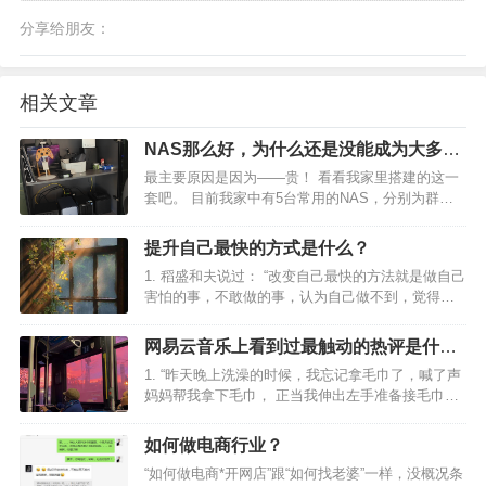
分享给朋友：
相关文章
NAS那么好，为什么还是没能成为大多数
家庭必备的存储设备？
最主要原因是因为——贵！ 看看我家里搭建的这一
套吧。 目前我家中有5台常用的NAS，分别为群晖
DS1522+、威联通TS-464C2、绿联DX4600 Pro 、
极空间Z4S、威联通TS-AI642。个人认为，这其中
提升自己最快的方式是什么？
的每台NAS都是时代…
1. 稻盛和夫说过： “改变自己最快的方法就是做自己
害怕的事，不敢做的事，认为自己做不到，觉得不
可能的事。如果在自己的舒适区待久了，就会丧失
斗志，如果想快速的改变，可以坚持去做一些对自
网易云音乐上看到过最触动的热评是什
己有益的事。 2. 早睡早起，坚持运动 保持旺盛的精
么？
1. “昨天晚上洗澡的时候，我忘记拿毛巾了，喊了声
力，…
妈妈帮我拿下毛巾， 正当我伸出左手准备接毛巾的
时候，我愣了一下，又换了右手。” 希望你永远不会
听懂这句话， 永远都不要懂。 ——网易云热评《关
如何做电商行业？
键词》 2. 小时候跟着父亲去城里卖西瓜，害…
“如何做电商*开网店”跟“如何找老婆”一样，没概况条