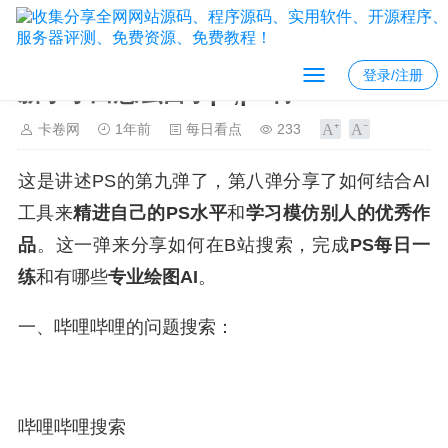
登录/注册
新手小白怎么自学pr,ps啊？
卡卷网
1年前
每日看点
233
这是讲述PS的第九弹了，第八弹分享了如何结合AI
工具来
精进自己的PS水平
和
学习模仿别人的优秀作
品
。这一弹来分享如何在B站搜索，完成
PS每日一
练
和有哪些
专业绘图AI
。
一、哔哩哔哩的问题搜索：
哔哩哔哩搜索