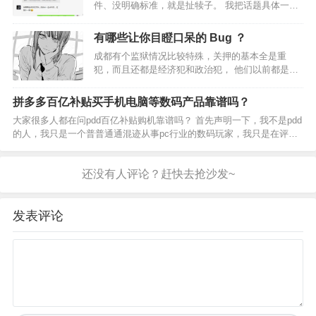
件、没明确标准，就是扯犊子。 我把话题具体一点
说： 具备“两三万”启动资金、掌握“选品+上架优化”
基础技能，小则月入三五千、多则上万。跟摆地摊
有哪些让你目瞪口呆的 Bug ？
一样，有进货的钱、也不怕苦不怕累、稍微有点生
成都有个监狱情况比较特殊，关押的基本全是重
意…
犯，而且还都是经济犯和政治犯， 他们以前都是一
方大佬，在自己的一亩三分地翻手为云覆手为雨，
无非是不小心中箭落马或帮老大顶锅才进监狱， 所
拼多多百亿补贴买手机电脑等数码产品靠谱吗？
以即使进来了，他们依然保持着体面和骄傲，依从
大家很多人都在问pdd百亿补贴购机靠谱吗？ 首先声明一下，我不是pdd
性差，虽然不至于和…
的人，我只是一个普普通通混迹从事pc行业的数码玩家，我只是在评论
区看到很多人都在无脑推百亿补贴，特地发一条怗子来说明一下这个东
西。此怡不存在偏向引导，此站仅站在我个人角度…
发表评论