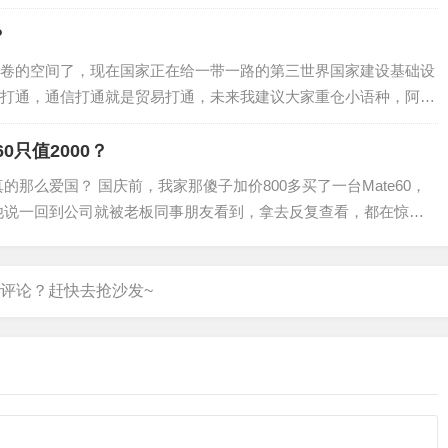
？
卷的空间了，现在国家正在给一带一路的第三世界国家建设基础设
打通，通信打通就是贸易打通，未来我建议大家重仓小语种，阿拉
自己去查一带一路国家），将来去其他国家随…
0只值2000？
真的那么爱国？ 国庆前，我家那傻子加价800多买了一台Mate60，
他说一回到公司就被老板同事朋友看到，拿去反复查看，都在惊叹
朋友聚会，别人一看就知道他…