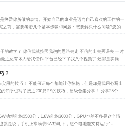
就是热爱你所做的事情。开始自己的事业是迈向自己喜欢的工作的一
究之前，需要考虑几个基本步骤和问题：您要解决什么问题?您的目
么干的教学了 你信我就按照我说的思路去走 不信的出去买课去 一时
为最近总有坏人给我使诈 平台已经下了我八个视频了 还都是实操教
技巧？
PS实用的技巧！ 不能保证每个都能让你惊艳，但是却是我用心写出
的知乎也写了接近200篇PS的技巧，超级合集分享！ 分享25个关
倒影1、新建文档，15…
W功耗能跑9500分，1.8W能跑3000分，GPU也差不多是这个情
7V。 也就是说，手机正常满载5W功耗下，这个电池能支持运行4…