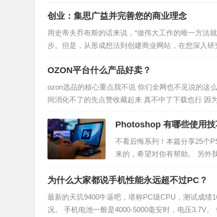
创业：集思广益并完善您的商业理念
用史蒂夫乔布斯的话来说，“做伟大工作的唯一方法
步。但是，从形成想法到创建商业网站，在您深入研
标受众是谁?您的产品或服务与…
OZON平台什么产品好卖？
ozon选品的核心重点我不说 你们全网也不见说的这
间消化不了的先点赞收藏起来 真不中了下载也行 因
学不废话的那种…
Photoshop 有哪些使用
不看后悔系列！本篇分享25个
来的，希望对你有帮助。 另外我
于PS的技巧 一、快速制作文字
为什么大家都说手机性能永远超不过PC？
最新的天玑9400牛逼吧，堪称PC级CPU，测试成绩16
况。 手机电池一般是4000-5000毫安时，电压3.