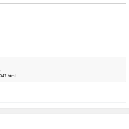
。
3047.html