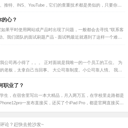
B、推特、INS、YouTube，它们的查重技术都是类似的，只要你在
你的心？
家如果平时使用网站或产品时出现了问题，一般都会去寻找 “联系客
助。我们团队的面试刷题产品 - 面试鸭最近就遇到了这样一个难
系客服按钮、而且我们每道面试题目…
我公司再小得了，。。 正对面就是我唯一的一个员工的工位。 为
的老板，太拿自己当回事。 大公司靠制度。小公司靠人情。 我这
以员工来不来坐班都不重要。 天太…
何职业了？
二学生，在宿舍里写出一本大精品，月入两万五，在学校里走路都是
ne12pro一发布直接买，还买了个iPad Pro，都是官网直接买