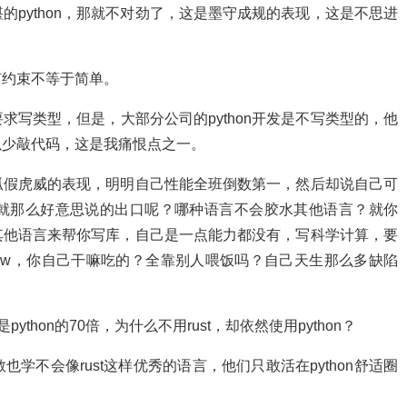
python，那就不对劲了，这是墨守成规的表现，这是不思进
有约束不等于简单。
要求写类型，但是，大部分公司的python开发是不写类型的，他
可以少敲代码，这是我痛恨点之一。
是狐假虎威的表现，明明自己性能全班倒数第一，然后却说自己可
就那么好意思说的出口呢？哪种语言不会胶水其他语言？就你
靠其他语言来帮你写库，自己是一点能力都没有，写科学计算，要
orFlow，你自己干嘛吃的？全靠别人喂饭吗？自己天生那么多缺陷
python的70倍，为什么不用rust，却依然使用python？
学不会像rust这样优秀的语言，他们只敢活在python舒适圈