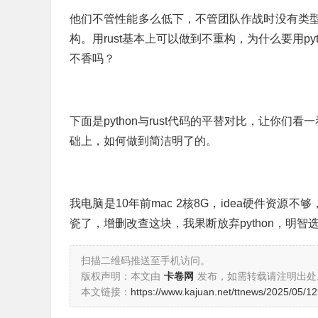
他们不管性能多么低下，不管团队作战时没有类
构。用rust基本上可以做到不重构，为什么要用py
不香吗？
下面是python与rust代码的平替对比，让你们
础上，如何做到简洁明了的。
我电脑是10年前mac 2核8G，idea硬件资源不够
瓷了，增删改查这块，我果断放弃python，明智选择
扫描二维码推送至手机访问。
版权声明：本文由
卡卷网
发布，如需转载请注明出处
本文链接：
https://www.kajuan.net/ttnews/2025/05/1