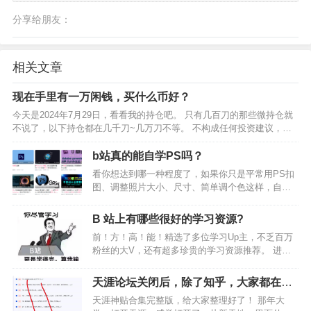
分享给朋友：
相关文章
现在手里有一万闲钱，买什么币好？
今天是2024年7月29日，看看我的持仓吧。 只有几百刀的那些微持仓就
不说了，以下持仓都在几千刀~几万刀不等。 不构成任何投资建议，成
本是多次买入的大致均摊成本 $TIA 成本0 $DYM 成本0 $SAGA 成本0
$STRK 成本0 $…
b站真的能自学PS吗？
看你想达到哪一种程度了，如果你只是平常用PS扣
图、调整照片大小、尺寸、简单调个色这样，自学
真的挺简单的，B站很多免费的教程都可以教会你这
些技巧。 但是如果说你想成为专业的设计师或者是
B 站上有哪些很好的学习资源?
商业修图师，无师自通真的非常难，首先你会走很
前！方！高！能！精选了多位学习Up主，不乏百万
多弯路，不知道…
粉丝的大V，还有超多珍贵的学习资源推荐。 进了
小破站，完全不用担心学完了该怎么办？因为根本
学不完啊！！！B站的学习干货实在太多了！ 语言
天涯论坛关闭后，除了知乎，大家都在逛
学习葉子先生酱 https://space.bilib…
什么？
天涯神贴合集完整版，给大家整理好了！ 那年大