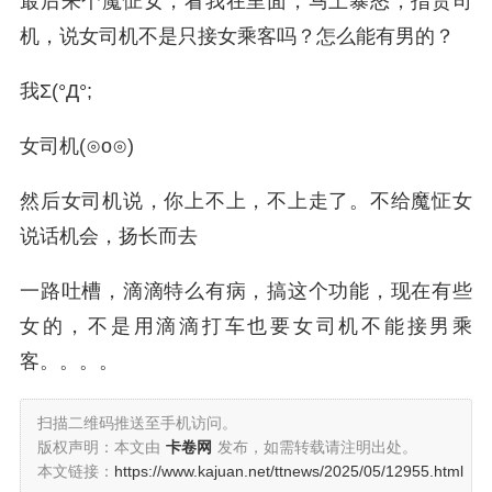
最后来个魔怔女，看我在里面，马上暴怒，指责司
机，说女司机不是只接女乘客吗？怎么能有男的？
我Σ(°Д°;
女司机(⊙o⊙)
然后女司机说，你上不上，不上走了。不给魔怔女
说话机会，扬长而去
一路吐槽，滴滴特么有病，搞这个功能，现在有些
女的，不是用滴滴打车也要女司机不能接男乘
客。。。。
扫描二维码推送至手机访问。
版权声明：本文由
卡卷网
发布，如需转载请注明出处。
本文链接：
https://www.kajuan.net/ttnews/2025/05/12955.html