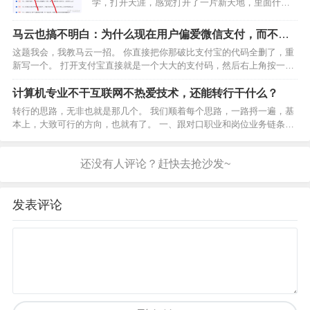
学，打开天涯，感觉打开了一片新天地，里面什么
样的人都有，有大神也有蛇神，比某乎好太多了，
可惜后面关了很多年前，天涯社区曾出现了不少深
马云也搞不明白：为什么现在用户偏爱微信支付，而不是
受欢迎的帖子，成功地预言了许多形势和事件。这
支付宝？
这题我会，我教马云一招。 你直接把你那破比支付宝的代码全删了，重
些帖子因此被冠以“天…
新写一个。 打开支付宝直接就是一个大大的支付码，然后右上角按一下
就是扫一扫。你要是还想保留你的其他那些乱七八糟的功能，麻烦将他
们全部做到下拉菜单里。你这么设计我不说你能干死微信…
计算机专业不干互联网不热爱技术，还能转行干什么？
转行的思路，无非也就是那几个。 我们顺着每个思路，一路捋一遍，基
本上，大致可行的方向，也就有了。 一、跟对口职业和岗位业务链条相
邻的职业和岗位计算机专业如果找到了对口的技术岗位，跟技术工作联
系最紧密的岗位是什么？ 产品经理。当然，大多数产品…
发表评论