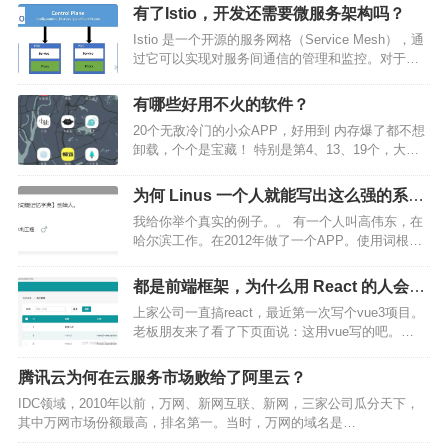
有了Istio，开发还需要微服务架构吗？
Istio 是一个开源的服务网格（Service Mesh），通
过它可以实现对服务间通信的管理和监控。对于那
些本身没有设计为具备安全功能的传统应用程序，
Istio 可以提供一个“透明”的安全保护层，而不需要对
有哪些好用不火的软件？
应用本身进行任何代码修改。…
20个无敌冷门的小众APP，好用到 内存爆了都不想
卸载，个个是宝藏！ 特别是第4、13、19个，大多
数人都没玩过~ 1、【毒汤日历 】 – 你的每日快乐
源泉 [iPhone/Android]好用指数：⭐⭐⭐⭐⭐ 下载地
为何 Linus 一个人就能写出这么强的系
址：各大应用商店…
统，中国却做不出来？
我给你举个真实的例子。。 有一个人叫高伟东，在
哈尔滨工作。在2012年做了一个APP。使用词根词
缀背单词。名字叫： 词根词缀词典这个人编辑了
2300余条词根，给10万多条单词建立了词根索引，
都是前端框架，为什么用 React 的人会有
整理了50多万条的单词记忆方法，包括新版本的诸
优越感？
上家公司一直搞react，最近第一次写个vue3项目。
多新…
老板朋友来了看了下页面说：这用vue写的吧。
我：是... 老板朋友：一看就知道是vue做的。 这tm
你看一眼页面就知道用的啥框架？ 这感觉就是，我
腾讯云为何在云服务市场败给了阿里云？
一直用苹果，偶尔用了下华为打电话，有…
IDC领域，2010年以前，万网、新网互联、新网，三家公司瓜分天下，
其中万网市场份额最高，排名第一。当时，万网的域名是
http://www.net.cn ，通过该域名就可以判断万网的地位。2010年阿里云