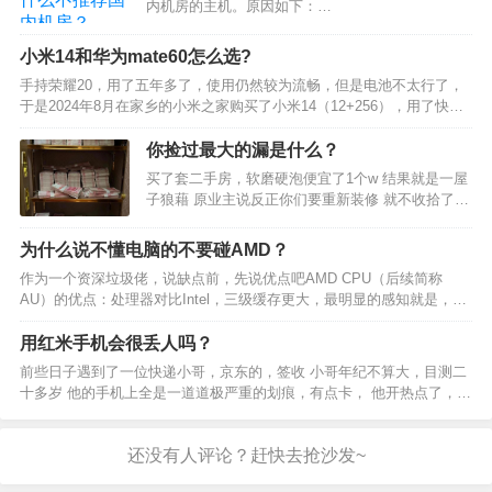
内机房的主机。原因如下：…
小米14和华为mate60怎么选?
手持荣耀20，用了五年多了，使用仍然较为流畅，但是电池不太行了，
于是2024年8月在家乡的小米之家购买了小米14（12+256），用了快两
个月吧，说说使用体验。 外观层面，由于我使用的荣耀20放在现在妥妥
地属于小屏，习惯了小屏，遂购买小米1…
你捡过最大的漏是什么？
买了套二手房，软磨硬泡便宜了1个w 结果就是一屋
子狼藉 原业主说反正你们要重新装修 就不收拾了
等完了你们一起收拾掉吧 落了很多柜子 电器是啥的
今天打开卧室柜子一看… 现在是去存钱的路上 有朋
为什么说不懂电脑的不要碰AMD？
友知道这样存钱银行会给发大米跟油吗…
作为一个资深垃圾佬，说缺点前，先说优点吧AMD CPU（后续简称
AU）的优点：处理器对比Intel，三级缓存更大，最明显的感知就是，网
游帧数更高（5900X,7900X之类高端型号都是双CCX共享大缓存，反而
不如次一点的CPU帧数更高）；相…
用红米手机会很丢人吗？
前些日子遇到了一位快递小哥，京东的，签收 小哥年纪不算大，目测二
十多岁 他的手机上全是一道道极严重的划痕，有点卡， 他开热点了，热
点名就是手机型号，红米9a，我父母的同款 现在他那边操作了一会，然
后又是我这边操作了一会 小哥看着我手机刷刷的…