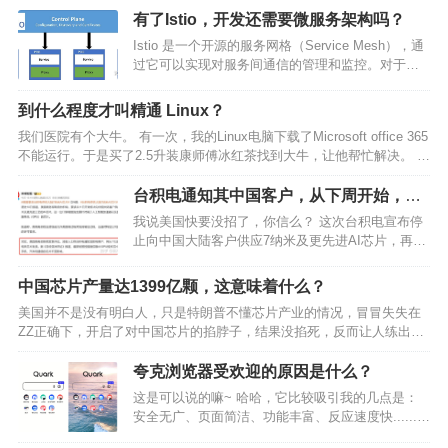
有了Istio，开发还需要微服务架构吗？
Istio 是一个开源的服务网格（Service Mesh），通
过它可以实现对服务间通信的管理和监控。对于那
些本身没有设计为具备安全功能的传统应用程序，
Istio 可以提供一个“透明”的安全保护层，而不需要对
到什么程度才叫精通 Linux？
应用本身进行任何代码修改。…
我们医院有个大牛。 有一次，我的Linux电脑下载了Microsoft office 365
不能运行。于是买了2.5升装康师傅冰红茶找到大牛，让他帮忙解决。 大
牛白了我一眼，让我把安装包发给他，只见他输入一个命令将安装包打
开，整个屏幕都是…
台积电通知其中国客户，从下周开始，所
有 7nm 及以下芯片出货将停止。如何看待
我说美国快要没招了，你信么？ 这次台积电宣布停
这一行为？
止向中国大陆客户供应7纳米及更先进AI芯片，再加
上前段时间台积电对华为的制裁，我们基本可以认
为，台积电在高端芯片领域，已经彻底把大陆给拉
中国芯片产量达1399亿颗，这意味着什么？
黑了，这也意味着中美芯片战已经到了最关键的时
美国并不是没有明白人，只是特朗普不懂芯片产业的情况，冒冒失失在
刻，一旦我们克…
ZZ正确下，开启了对中国芯片的掐脖子，结果没掐死，反而让人练出了
铁肺。 芯片是所有科技产业的上游，美国原本在上游呆得很舒服，靠英
伟达、AMD、德州仪器、高通等这些几十年霸主地位的…
夸克浏览器受欢迎的原因是什么？
这是可以说的嘛~ 哈哈，它比较吸引我的几点是：
安全无广、页面简洁、功能丰富、反应速度快......
首页页面支持自定义，喜欢什么样子都可以自己调