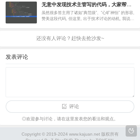
整，没有花里胡哨的各种资讯推送，热搜日报整理
无意中发现技术主管写的代码，大家帮忙
归纳好，想看再点开查看，看着舒适度直接拉满！
看看什么水平?
虽然很多答主用了诸如“典范级”、“心旷神怡” 的形容,
实…
赞美这段代码, 但这里, 出于技术讨论的动机, 我说说
不同看法. 栈, 如果善于利用栈来处理树结构, 那么可
以写出更简洁的代码, 根本不需要 recuresiveFn 这
种方法. 泛型…
发表评论
评论
◎欢迎参与讨论，请在这里发表您的看法和观点。
Copyright © 2019-2024 www.kajuan.net 版权所有