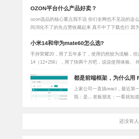
OZON平台什么产品好卖？
ozon选品的核心重点我不说 你们全网也不见说的这
间消化不了的先点赞收藏起来 真不中了下载也行 因
学不废话的那种…
小米14和华为mate60怎么选?
手持荣耀20，用了五年多了，使用仍然较为流畅，但
14（12+256），用了快两个月吧，说说使用体验
小屏，遂购买小米1…
都是前端框架，为什么用 R
上家公司一直搞react，最近第
我：是... 老板朋友：一看就知
是，我一直用苹果，偶尔用了下