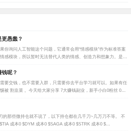
是更愚蠢？
果你询问人工智能这个问题，它通常会用“情感模块”作为标准答案
情感模块，所以暂时无法替代人类的情感、创造力和想象力。是否
情感模块，就会超越正态曲线最中段的大部…
赚钱呢？
需要交钱，也不需要入群，只需要你去平台学习就可以。如果有任
被 割韭菜 。今天给大家分享 7大赚钱副业，新手小白0粉丝 0门
大贵，但是赚个零花钱还是可以。如…
几百刀的那些微持仓就不说了，以下持仓都在几千刀~几万刀不等。 不
本0 $DYM 成本0 $SAGA 成本0 $STRK 成本0 $…