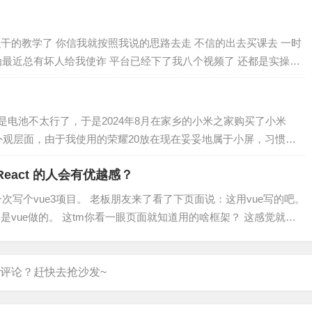
么干的教学了 你信我就按照我说的思路去走 不信的出去买课去 一时
为最近总有坏人给我使诈 平台已经下了我八个视频了 还都是实操教
是电池不太行了，于是2024年8月在家乡的小米之家购买了小米
。 外观层面，由于我使用的荣耀20放在现在妥妥地属于小屏，习惯了
eact 的人会有优越感？
一次写个vue3项目。 老板朋友来了看了下页面说：这用vue写的吧。
道是vue做的。 这tm你看一眼页面就知道用的啥框架？ 这感觉就
华为打电话，有…