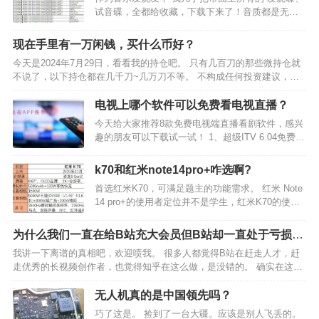
试音碟，全都给收藏，下载下来了！音质都是无损
的，品质特别高，有5.1环绕的、有DTS的、有中文
的、有英文的。 大家可以看看这个音乐目录，大概
现在手里有一万闲钱，买什么币好？
有30万张专辑。 有需要下载软件的朋友，可以双
今天是2024年7月29日，看看我的持仓吧。 只有几百刀的那些微持仓就
击…
不说了，以下持仓都在几千刀~几万刀不等。 不构成任何投资建议，成
本是多次买入的大致均摊成本 $TIA 成本0 $DYM 成本0 $SAGA 成本0
$STRK 成本0 $…
电视上哪个软件可以免费看电视直播？
今天给大家推荐8款免费电视端直播看剧软件，感兴
趣的朋友可以下载试一试！ 1、超级ITV 6.04免费看
电视直播，央视卫视高清秒播，还有电影电视剧少
儿体育等。 2、小鲸电视 1.3.1小鲸电视是一款智能
k70和红米note14pro+咋选啊?
电视应用，集成了多个内容来源，包括腾讯视…
首选红米K70，可满足题主的功能需求。 红米 Note
14 pro+的使用者定位并不是学生，红米K70的使用
者定位才是学生。 一、k70和红米note14pro+各自
的参数 红米K70推出的定位初衷，是主打性能为
为什么我们一直在给B站充大会员但B站却一直处于亏损状
主。最佳使用对象是喜欢…
态？
我讲一下离谱的真相吧，欢迎喷我。 很多人都觉得B站在赶走人才，赶
走优秀的长视频创作者，也觉得知乎在这么做，是没错的。 确实在这么
做。而原因很简单。 只有影响力很大的KOL才有商业价值。 （KOL是指
“关键意见领袖”）而你说你是人才？ 对不起…
无人机真的是中国领先吗？
巧了这是。 捡到了一台大疆。应该是别人飞丢的。